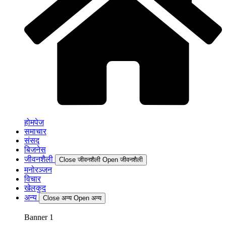
होमपेज
समाचार
संसद
बिजनेस
जीवनशैली
Close जीवनशैली
Open जीवनशैली
मनोरञ्जन
विचार
खेलकुद
अन्य
Close अन्य
Open अन्य
Banner 1