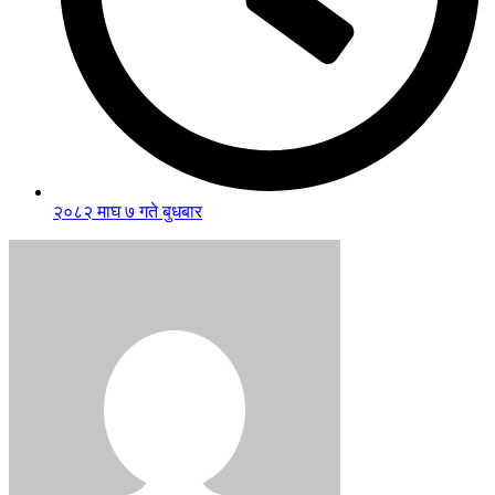
२०८२ माघ ७ गते बुधबार