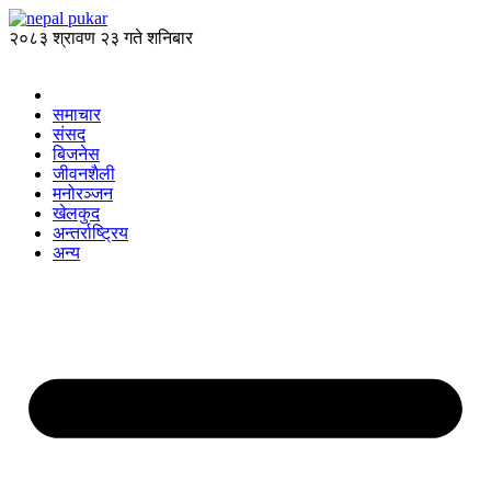
२०८३ श्रावण २३ गते शनिबार
समाचार
संसद
बिजनेस
जीवनशैली
मनोरञ्जन
खेलकुद
अन्तर्राष्ट्रिय
अन्य