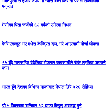
भक्तपुरमा ७ हजार रुपैयाँमा ग्यास बेच्ने किराना पसल सञ्चालक
पक्राउ
मेसीका पिता जर्जको ६८ वर्षको उमेरमा निधन
फेरि एकजुट भए मधेस केन्द्रित दल, गरे अग्रगामी मोर्चा घोषणा
१५ बुँदे मागसहित वैदेशिक रोजगार व्यवसायीले रोके श्रमिक पठाउने
काम
भारत हुँदै देशका विभिन्न नाकाबाट नेपाल छिरे ५२६ रोहिंग्या
यी ५ जिल्लामा शनिबार १२ घण्टा विद्युत् अवरुद्ध हुने