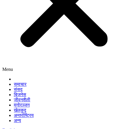
Menu
समाचार
संसद
बिजनेस
जीवनशैली
मनोरञ्जन
खेलकुद
अन्तर्राष्ट्रिय
अन्य