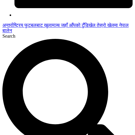
अन्तर्राष्ट्रिय फुटबलबाट
खुलामञ्च
जहाँ आँपको
टुँडिखेल
तेस्रो खेलमा नेपाल
बालेन
Search