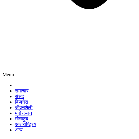
Menu
समाचार
संसद
बिजनेस
जीवनशैली
मनोरञ्जन
खेलकुद
अन्तर्राष्ट्रिय
अन्य