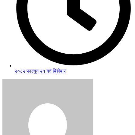
२०८२ फाल्गुन २१ गते बिहीबार