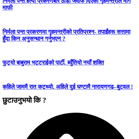
निर्मला पन्त हत्या प्रकरणबारे ठाडो जवाफ दिएका गृहमन्त्रीले मागे
माफी
निर्मला पन्त प्रकरणमा गृहमन्त्रीको प्रतिप्रश्न- तपाईंहरू सत्तामा
हुँदा किन अनुसन्धान गर्नुभएन ?
फुट्यो बाबुराम भट्टराईको पार्टी, ब्युँतियो नयाँ शक्ति
कहिले जाममै रात कट्थ्यो, अहिले दुई घण्टामै नारायणगढ–बुटवल !
छुटाउनुभयो कि ?