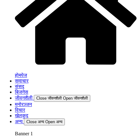
होमपेज
समाचार
संसद
बिजनेस
जीवनशैली
Close जीवनशैली
Open जीवनशैली
मनोरञ्जन
विचार
खेलकुद
अन्य
Close अन्य
Open अन्य
Banner 1