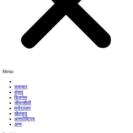
Menu
समाचार
संसद
बिजनेस
जीवनशैली
मनोरञ्जन
खेलकुद
अन्तर्राष्ट्रिय
अन्य