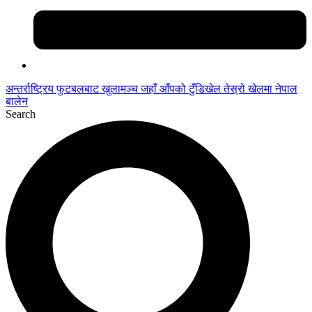
अन्तर्राष्ट्रिय फुटबलबाट
खुलामञ्च
जहाँ आँपको
टुँडिखेल
तेस्रो खेलमा नेपाल
बालेन
Search