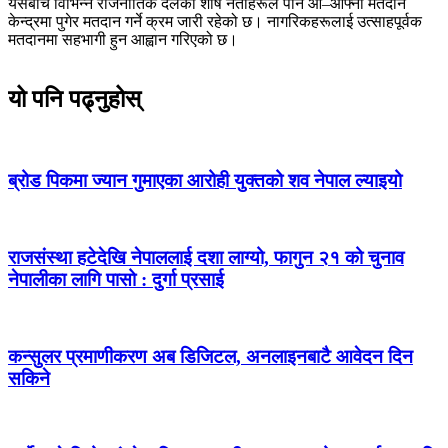
यसैबीच विभिन्न राजनीतिक दलका शीर्ष नेताहरूले पनि आ–आफ्नो मतदान
केन्द्रमा पुगेर मतदान गर्ने क्रम जारी रहेको छ। नागरिकहरूलाई उत्साहपूर्वक
मतदानमा सहभागी हुन आह्वान गरिएको छ।
यो पनि पढ्नुहोस्
ब्रोड पिकमा ज्यान गुमाएका आरोही युक्तको शव नेपाल ल्याइयो
राजसंस्था हटेदेखि नेपाललाई दशा लाग्यो, फागुन २१ को चुनाव
नेपालीका लागि पासो : दुर्गा प्रसाई
कन्सुलर प्रमाणीकरण अब डिजिटल, अनलाइनबाटै आवेदन दिन
सकिने