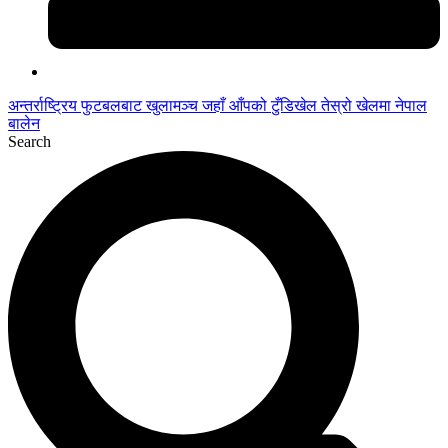
अन्तर्राष्ट्रिय फुटबलबाट
खुलामञ्च
जहाँ आँपको
टुँडिखेल
तेस्रो खेलमा नेपाल
बालेन
Search