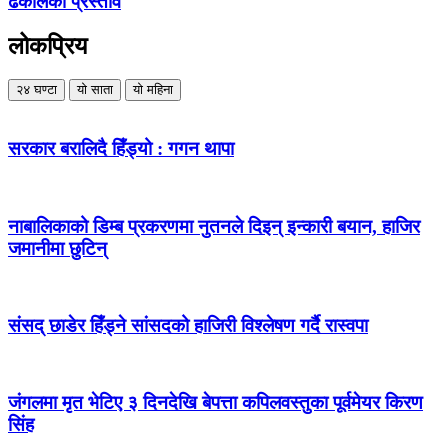
ढकालको प्रस्ताव
लोकप्रिय
२४ घण्टा
यो साता
यो महिना
सरकार बरालिदै हिँड्यो : गगन थापा
नाबालिकाको डिम्ब प्रकरणमा नुतनले दिइन् इन्कारी बयान, हाजिर
जमानीमा छुटिन्
संसद् छाडेर हिँड्ने सांसदको हाजिरी विश्लेषण गर्दै रास्वपा
जंगलमा मृत भेटिए ३ दिनदेखि बेपत्ता कपिलवस्तुका पूर्वमेयर किरण
सिंह