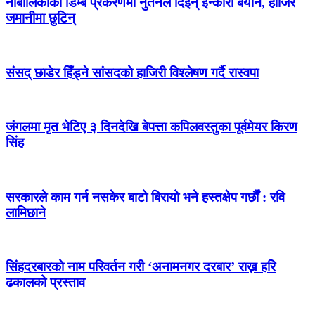
नाबालिकाको डिम्ब प्रकरणमा नुतनले दिइन् इन्कारी बयान, हाजिर
जमानीमा छुटिन्
संसद् छाडेर हिँड्ने सांसदको हाजिरी विश्लेषण गर्दै रास्वपा
जंगलमा मृत भेटिए ३ दिनदेखि बेपत्ता कपिलवस्तुका पूर्वमेयर किरण
सिंह
सरकारले काम गर्न नसकेर बाटो बिरायो भने हस्तक्षेप गर्छौं : रवि
लामिछाने
सिंहदरबारको नाम परिवर्तन गरी ‘अनामनगर दरबार’ राख्न हरि
ढकालको प्रस्ताव