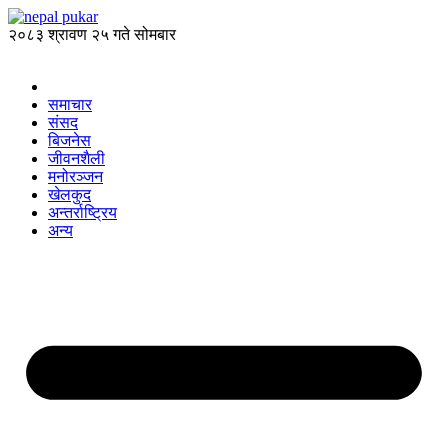
२०८३ श्रावण २५ गते सोमबार
समाचार
संसद
बिजनेस
जीवनशैली
मनोरञ्जन
खेलकुद
अन्तर्राष्ट्रिय
अन्य