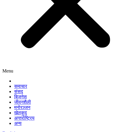
Menu
समाचार
संसद
बिजनेस
जीवनशैली
मनोरञ्जन
खेलकुद
अन्तर्राष्ट्रिय
अन्य