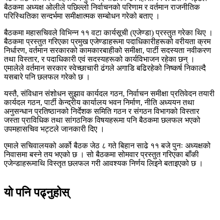
बैठकमा अध्यक्ष ओलीले पछिल्लो निर्वाचनको परिणाम र वर्तमान राजनीतिक
परिस्थितिका सन्दर्भमा समीक्षात्मक सम्बोधन गरेको बताए ।
बैठकमा महासचिवले विभिन्न ११ वटा कार्यसूची (एजेण्डा) प्रस्तुत गरेका थिए ।
बैठकमा प्रस्तुत गरिएका प्रमुख एजेण्डाहरूमा पदाधिकारीहरूको वरीयता क्रम
निर्धारण, वर्तमान सरकारको कामकारबाहीको समीक्षा, पार्टी सदस्यता नवीकरण
तथा विस्तार, र पदाधिकारी एवं सदस्यहरूको कार्यविभाजन रहेका छन् ।
एमालेले वर्तमान सरकार स्वेच्छाचारी ढंगले अगाडि बढिरहेको निष्कर्ष निकाल्दै
यसबारे पनि छलफल गरेको छ ।
यस्तै, संविधान संशोधन सुझाव कार्यदल गठन, निर्वाचन समीक्षा प्रतिवेदन तयारी
कार्यदल गठन, पार्टी केन्द्रीय कार्यालय भवन निर्माण, नीति अध्ययन तथा
अनुसन्धान प्रतिष्ठानको निर्देशक समिति गठन र संगठन विभागको विस्तार
जस्ता प्राविधिक तथा सांगठनिक विषयहरूमा पनि बैठकमा छलफल भएको
उपमहासचिव भट्टले जानकारी दिए ।
एमाले सचिवालयको अर्को बैठक जेठ ८ गते बिहान साढे ११ बजे पुनः अध्यक्षको
निवासमा बस्ने तय भएको छ । सो बैठकमा सोमवार प्रस्तुत गरिएका बाँकी
एजेन्डाहरूमाथि विस्तृत छलफल गरी आवश्यक निर्णय लिइने बताइएको छ ।
यो पनि पढ्नुहोस्