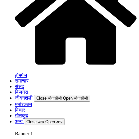
होमपेज
समाचार
संसद
बिजनेस
जीवनशैली
Close जीवनशैली
Open जीवनशैली
मनोरञ्जन
विचार
खेलकुद
अन्य
Close अन्य
Open अन्य
Banner 1