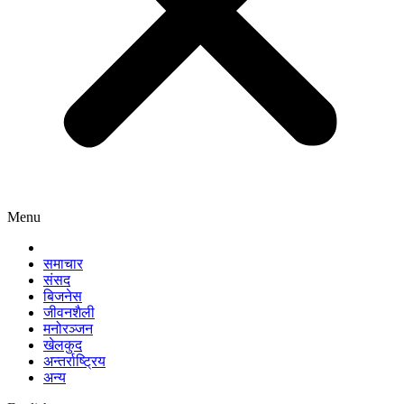
Menu
समाचार
संसद
बिजनेस
जीवनशैली
मनोरञ्जन
खेलकुद
अन्तर्राष्ट्रिय
अन्य