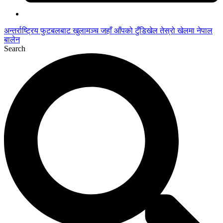
अन्तर्राष्ट्रिय फुटबलबाट
खुलामञ्च
जहाँ आँपको
टुँडिखेल
तेस्रो खेलमा नेपाल
बालेन
Search