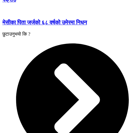
मेसीका पिता जर्जको ६८ वर्षको उमेरमा निधन
छुटाउनुभयो कि ?