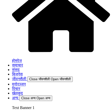
होमपेज
समाचार
संसद
बिजनेस
जीवनशैली
Close जीवनशैली
Open जीवनशैली
मनोरञ्जन
विचार
खेलकुद
अन्य
Close अन्य
Open अन्य
Text Banner 1