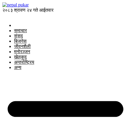
२०८३ श्रावण २४ गते आईतवार
समाचार
संसद
बिजनेस
जीवनशैली
मनोरञ्जन
खेलकुद
अन्तर्राष्ट्रिय
अन्य