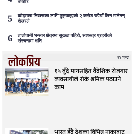
उपहार
कोइराला निवासका लागि छुट्याइएको २ करोड रुपैयाँ लिन मानेनन्
शेखरले
तातोपानी भन्सार क्षेत्रमा सुख्खा पहिरो, सशस्त्र प्रहरीको
संरचनामा क्षति
लोकप्रिय
२४ घण्टा
१५ बुँदे मागसहित वैदेशिक रोजगार
व्यवसायीले रोके श्रमिक पठाउने
काम
भारत हुँदै देशका विभिन्न नाकाबाट