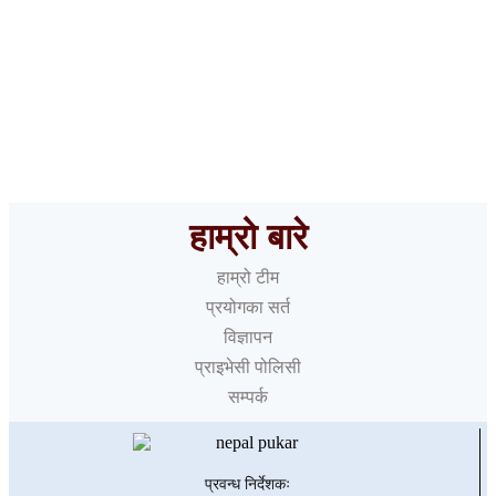
१५ बुँदे मागसहित वैदेशिक रोजगार व्यवसायीले रोके श्रमिक पठाउने
काम
हाम्रो बारे
हाम्रो टीम
प्रयोगका सर्त
विज्ञापन
प्राइभेसी पोलिसी
सम्पर्क
प्रवन्ध निर्देशकः