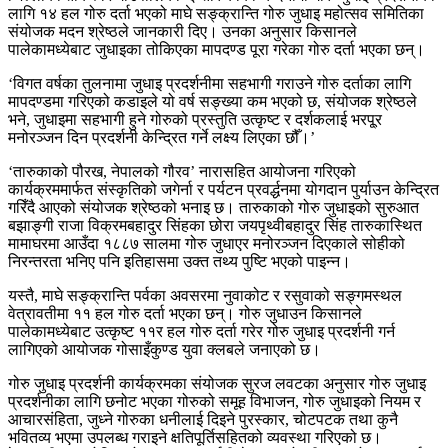
लागि १४ हल गोरु दर्ता भएको माघे सङ्क्रान्ति गोरु जुधाइ महोत्सव समितिका
संयोजक मदन श्रेष्ठले जानकारी दिए। उनका अनुसार किसानले
पालेकामध्येबाट जुधाइका तोकिएका मापदण्ड पूरा गरेका गोरु दर्ता भएका छन्।
‘विगत वर्षका तुलनामा जुधाइ प्रदर्शनीमा सहभागी गराउने गोरु दर्ताका लागि
मापदण्डमा गरिएको कडाइले यो वर्ष सङ्ख्या कम भएको छ, संयोजक श्रेष्ठले
भने, जुधाइमा सहभागी हुने गोरुको प्रस्तुति उत्कृष्ट र दर्शकलाई भरपू्र
मनोरञ्जन दिन प्रदर्शनी केन्द्रित गर्ने लक्ष्य लिएका छौँ।’
‘तारुकाको पौरख, नेपालको गौरव’ नारासहित आयोजना गरिएको
कार्यक्रममार्फत संस्कृतिको जगेर्ना र पर्यटन प्रवर्द्धनमा योगदान पुर्याउन केन्द्रित
गरिँदै आएको संयोजक श्रेष्ठको भनाइ छ। तारुकाको गोरु जुधाइको सुरुआत
बझाङ्गी राजा विक्रमबहादुर सिंहका छोरा जयपृथ्वीबहादुर सिंह तारुकास्थित
मामाघरमा आउँदा १८८७ सालमा गोरु जुधाएर मनोरञ्जन दिएकाले सोहीको
निरन्तरता भनिए पनि इतिहासमा उक्त तथ्य पुष्टि भएको पाइन्न।
यस्तै, माघे सङ्क्रान्ति पर्वका अवसरमा नुवाकोट र रसुवाको सङ्गमस्थल
वेत्रावतीमा ११ हल गोरु दर्ता भएका छन्। गोरु जुधाउन किसानले
पालेकामध्येबाट उत्कृष्ट ११र हल गोरु दर्ता गरेर गोरु जुधाइ प्रदर्शनी गर्न
लागिएको आयोजक गोसाइँकुण्ड युवा क्लबले जनाएको छ।
गोरु जुधाइ प्रदर्शनी कार्यक्रमका संयोजक सुरज लवटका अनुसार गोरु जुधाइ
प्रदर्शनीका लागि छनोट भएका गोरुको समूह विभाजन, गोरु जुधाइको नियम र
आचारसंहिता, जुध्ने गोरुका धनीलाई दिइने पुरस्कार, चोटपटक तथा कुनै
भवितव्य भएमा उपलब्ध गराइने क्षतिपूर्तिसहितको व्यवस्था गरिएको छ।