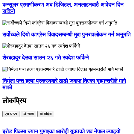
कन्सुलर प्रमाणीकरण अब डिजिटल, अनलाइनबाटै आवेदन दिन
सकिने
सर्वोच्चले दियो कांग्रेस विवादसम्बन्धी मुद्दा पुनरावलोकन गर्न अनुमति
शेरबहादुर देउवा साउन २६ गते स्वदेश फर्किने
निर्मला पन्त हत्या प्रकरणबारे ठाडो जवाफ दिएका गृहमन्त्रीले मागे
माफी
लोकप्रिय
२४ घण्टा
यो साता
यो महिना
ब्रोड पिकमा ज्यान गुमाएका आरोही युक्तको शव नेपाल ल्याइयो