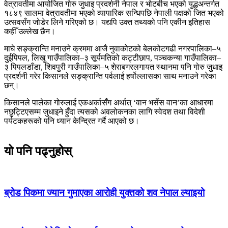
वेत्रावतीमा आयोजित गोरु जुधाइ प्रदर्शनी नेपाल र भोटबीच भएको युद्धअन्तर्गत
१८४९ सालमा वेत्रावतीमा भएको व्यापारिक सन्धिपछि नेपाली पक्षको जित भएको
उत्सवसँग जोडेर लिने गरिएको छ। यद्यपि उक्त तथ्यको पनि एकीन इतिहास
कहीँ उल्लेख छैन।
माघे सङ्क्रान्ति मनाउने क्रममा आजै नुवाकोटको बेलकोटगढी नगरपालिका–५
दुईपिपल, लिखु गाउँपालिका–३ सूर्यमतिको कट्टीछाप, पञ्चकन्या गाउँपालिका–
३ पिपलडाँडा, शिवपुरी गाउँपालिका–५ शेराबगरलगायत स्थानमा पनि गोरु जुधाइ
प्रदर्शनी गरेर किसानले सङ्क्रान्ति पर्वलाई हर्षोल्लासका साथ मनाउने गरेका
छन्।
किसानले पालेका गोरुलाई एकअर्कासँग अर्थात् ‘वान भर्सेस वान’का आधारमा
नछुट्टिएसम्म जुधाइने हुँदा त्यसको अवलोकनका लागि स्वेदश तथा विदेशी
पर्यटकहरूको पनि ध्यान केन्द्रित गर्दै आएको छ।
यो पनि पढ्नुहोस्
ब्रोड पिकमा ज्यान गुमाएका आरोही युक्तको शव नेपाल ल्याइयो