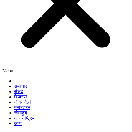
Menu
समाचार
संसद
बिजनेस
जीवनशैली
मनोरञ्जन
खेलकुद
अन्तर्राष्ट्रिय
अन्य