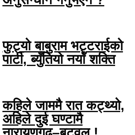
फुट्यो बाबुराम भट्टराईको
पार्टी, ब्युँतियो नयाँ शक्ति
कहिले जाममै रात कट्थ्यो,
अहिले दुई घण्टामै
नारायणगढ–बुटवल !