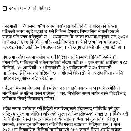
२०८१ माघ ३ गते बिहीबार
काठमाडौं । नेपालमा अवैध रूपमा बसोबास गर्ने विदेशी नागरिकको संख्या
पछिल्लो समय बढ्दै गएको छ भने विभिन्न देशबाट निष्कासित नेपालीहरूको
संख्या पनि उच्च देखिएको छ । अध्यागमन विभागका तथ्यांकअनुसार सन् २०२४
मा नेपालले ४९७ विदेशी नागरिकलाई निष्कासन गरेको छ भने अन्य देशहरूले
१,५०६ नेपालीलाई फिर्ता पठाएका छन् । यो अनुपात झण्डै तीन गुणा बढी हो ।
नेपालमा अवैध रूपमा बसोबास गर्ने विदेशी नागरिकमध्ये चिनियाँ, अमेरिकी,
बंगलादेशी, पाकिस्तानी र बेलायतीको संख्या बढी छ । एक वर्षको अवधिमा १४७
चिनियाँ, ५४ अमेरिकी, ५४ बंगलादेशी, ३५ पाकिस्तानी र २७ बेलायती
नागरिकलाई निष्कासन गरिएको छ । यीमध्ये धेरैजसोको अपराध भिसा अवधि
नाघेर बस्नु (ओभर स्टे) रहेको छ ।
पर्यटक भिसामा नेपालमा पाँच महिना बस्न पाइने प्रावधान भए पनि अमेरिकी
नागरिकले छ महिना बस्न पाउँछन् । तर, निर्धारित समय नाघेर बस्ने विदेशीलाई
जरिवाना तिराई निष्कासन गरिन्छ ।
अवैध रूपमा बसोबास गर्ने विदेशी नागरिकहरूले शंकास्पद गतिविधि गर्ने हुँदा
राष्ट्रिय सुरक्षामा जोखिम थपिएको सुरक्षा अधिकारीहरूको भनाइ छ । विशेष गरी
चिनियाँ नागरिकले पर्यटक भिसा र व्यवसायिक भिसाको दुरुपयोग गरी सुन
तस्करी, अनलाइन ठगीजस्ता गतिविधि गरेका उदाहरण भेटिएका छन् । सन्
२०२४ मा निष्कासित चिनियाँ नागरिकमध्ये १४१ जनाले भिसा अवधि नाघेका