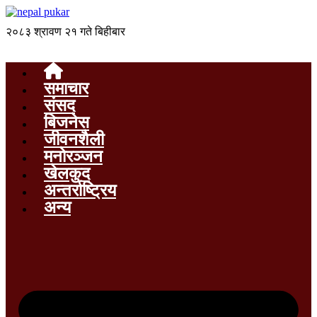
२०८३ श्रावण २१ गते बिहीबार
समाचार
संसद
बिजनेस
जीवनशैली
मनोरञ्जन
खेलकुद
अन्तर्राष्ट्रिय
अन्य