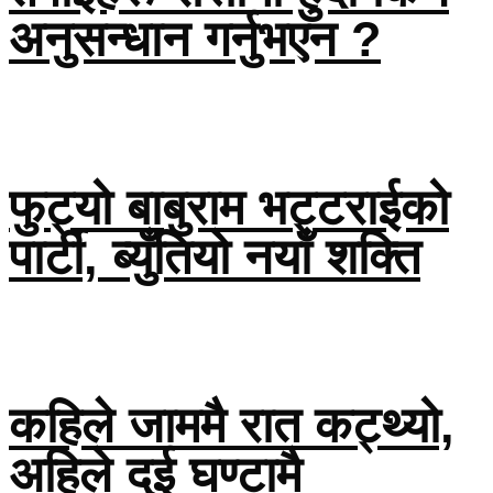
अनुसन्धान गर्नुभएन ?
फुट्यो बाबुराम भट्टराईको
पार्टी, ब्युँतियो नयाँ शक्ति
कहिले जाममै रात कट्थ्यो,
अहिले दुई घण्टामै