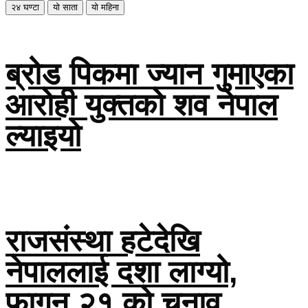
२४ घण्टा
यो साता
यो महिना
ब्रोड पिकमा ज्यान गुमाएका
आरोही युक्तको शव नेपाल
ल्याइयो
राजसंस्था हटेदेखि
नेपाललाई दशा लाग्यो,
फागुन २१ को चुनाव