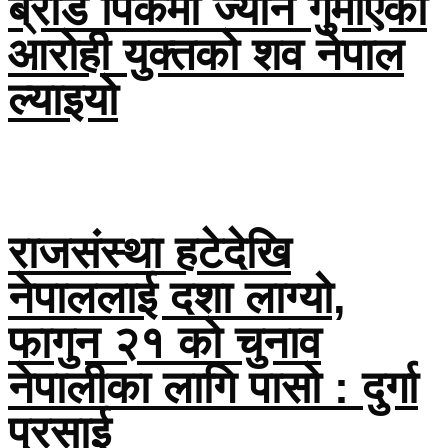
ब्रोड पिकमा ज्यान गुमाएका
आरोही युक्तको शव नेपाल
ल्याइयो
राजसंस्था हटेदेखि
नेपाललाई दशा लाग्यो,
फागुन २१ को चुनाव
नेपालीका लागि पासो : दुर्गा
प्रसाई