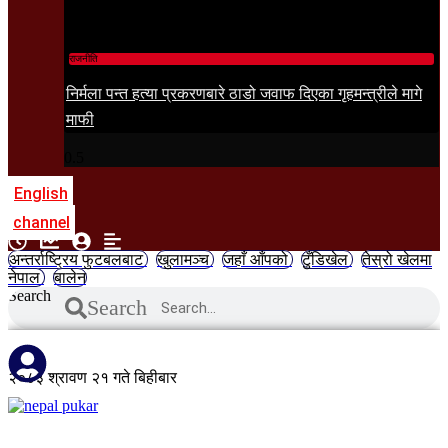
राजनीति
निर्मला पन्त हत्या प्रकरणबारे ठाडो जवाफ दिएका गृहमन्त्रीले मागे
माफी
English
channel
अन्तर्राष्ट्रिय फुटबलबाट
खुलामञ्च
जहाँ आँपको
टुँडिखेल
तेस्रो खेलमा
नेपाल
बालेन
Search
Search
२०८३ श्रावण २१ गते बिहीबार