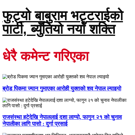
फुट्यो बाबुराम भट्टराईको
पार्टी, ब्युँतियो नयाँ शक्ति
धेरै कमेन्ट गरिएका
ब्रोड पिकमा ज्यान गुमाएका आरोही युक्तको शव नेपाल ल्याइयो
राजसंस्था हटेदेखि नेपाललाई दशा लाग्यो, फागुन २१ को चुनाव
नेपालीका लागि पासो : दुर्गा प्रसाई