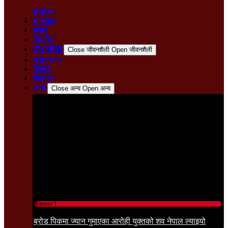
होमपेज
समाचार
संसद
बिजनेस
जीवनशैली
Close जीवनशैली
Open जीवनशैली
मनोरञ्जन
विचार
खेलकुद
अन्य
Close अन्य
Open अन्य
Banner 1
ब्रोड पिकमा ज्यान गुमाएका आरोही युक्तको शव नेपाल ल्याइयो