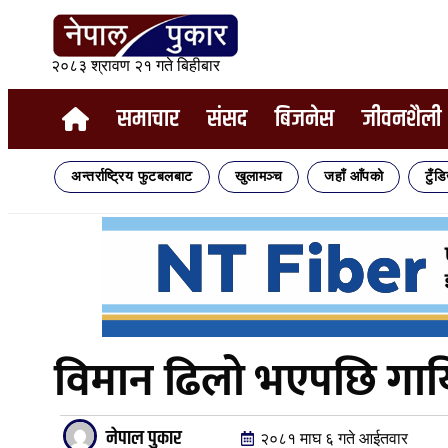
२०८३ श्रावण २१ गते बिहीबार
समाचार
संसद
बिजनेस
जीवनशैली
अन्तर्राष्ट्रिय फुटबलबाट
खुलामञ्च
जहाँ आँपको
टुँड
विमान ढिलो भएपछि गायि
नेपाल पुकार
२०८१ माघ ६ गते आईतवार