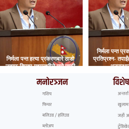
निर्मला पन्त प्रकरणमा गृहम
 पन्त हत्या प्रकरणबारे ठाडो
प्रतिप्रश्न- तपाईंहरू सत्तामा
एका गृहमन्त्रीले मागे माफी
अनुसन्धान गर्नुभएन 
मनोरञ्जन
विशेष
अन्तर्र
गशिप
फिचर
खुलामञ
बलिउड / हलिउड
जहाँ 
ब्लोअप
टुँडिख