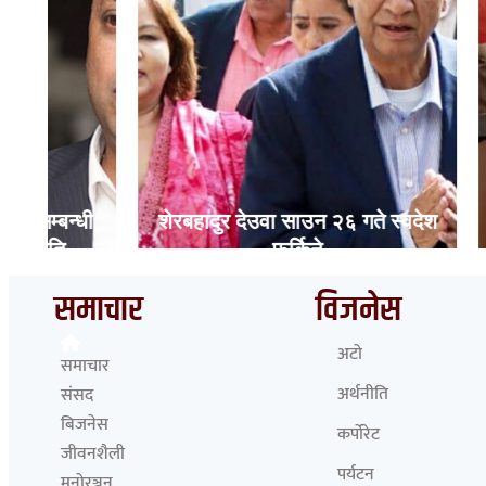
धी
शेरबहादुर देउवा साउन २६ गते स्वदेश
निर्मला
फर्किने
जवाफ दि
समाचार
विजनेस
अटो
समाचार
अर्थनीति
संसद
बिजनेस
कर्पोरेट
जीवनशैली
पर्यटन
मनोरञ्जन