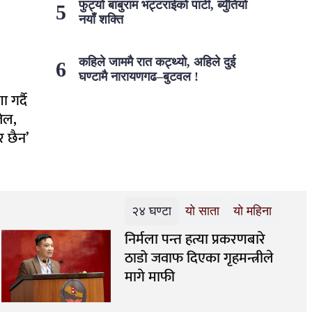
फुट्यो बाबुराम भट्टराईको पार्टी, ब्युँतियो
नयाँ शक्ति
कहिले जाममै रात कट्थ्यो, अहिले दुई
घण्टामै नारायणगढ–बुटवल !
 गर्दै
ेल,
र छैन’
२४ घण्टा
यो साता
यो महिना
निर्मला पन्त हत्या प्रकरणबारे
ठाडो जवाफ दिएका गृहमन्त्रीले
मागे माफी