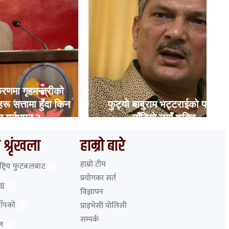
न्त्रीको
 हुँदा किन
फुट्यो बाबुराम भट्टराईको पार्टी,
क
?
ब्युँतियो नयाँ शक्ति
 श्रृंखला
हाम्रो बारे
हाम्रो टीम
ाष्ट्रिय फुटबलबाट
0
प्रयोगका सर्त
्च
0
विज्ञापन
आँपको
प्राइभेसी पोलिसी
0
सम्पर्क
ेल
0