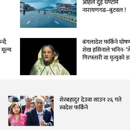
अहिले दुई घण्टामै
नारायणगढ–बुटवल !
्दै
बंगलादेश फर्किने घोषणा
 मूल्य
शेख हसिनाले भनिन- ‘ज
गिरफ्तारी वा मृत्युको ड
शेरबहादुर देउवा साउन २६ गते
स्वदेश फर्किने