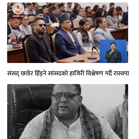
संसद् छाडेर हिँड्ने सांसदको हाजिरी विश्लेषण गर्दै रास्वपा