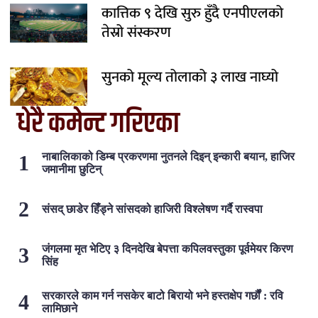
कात्तिक ९ देखि सुरु हुँदै एनपीएलको
तेस्रो संस्करण
सुनको मूल्य तोलाको ३ लाख नाघ्यो
धेरै कमेन्ट गरिएका
नाबालिकाको डिम्ब प्रकरणमा नुतनले दिइन् इन्कारी बयान, हाजिर
जमानीमा छुटिन्
संसद् छाडेर हिँड्ने सांसदको हाजिरी विश्लेषण गर्दै रास्वपा
जंगलमा मृत भेटिए ३ दिनदेखि बेपत्ता कपिलवस्तुका पूर्वमेयर किरण
सिंह
सरकारले काम गर्न नसकेर बाटो बिरायो भने हस्तक्षेप गर्छौं : रवि
लामिछाने