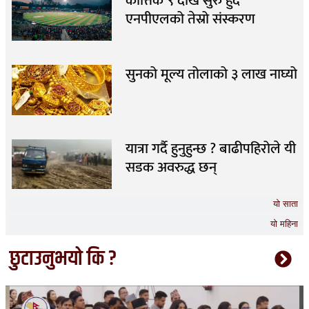
कात्तिक ९ देखि सुरु हुँदै
एनपीएलको तेस्रो संस्करण
सुनको मूल्य तोलाको ३ लाख नाघ्यो
यात्रा गर्दै हुनुहुन्छ ? बाढीपहिरोले यी
सडक अवरुद्ध छन्
यो साता
यो महिना
छुटाउनुभयो कि ?