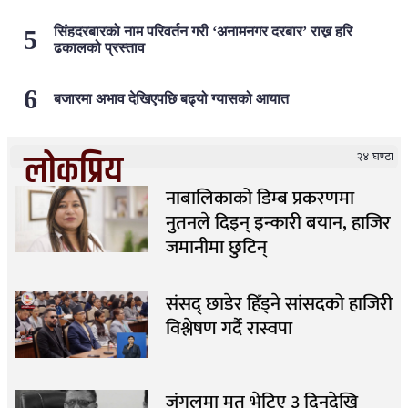
सिंहदरबारको नाम परिवर्तन गरी ‘अनामनगर दरबार’ राख्न हरि
ढकालको प्रस्ताव
बजारमा अभाव देखिएपछि बढ्यो ग्यासको आयात
लोकप्रिय
२४ घण्टा
नाबालिकाको डिम्ब प्रकरणमा
नुतनले दिइन् इन्कारी बयान, हाजिर
जमानीमा छुटिन्
संसद् छाडेर हिँड्ने सांसदको हाजिरी
विश्लेषण गर्दै रास्वपा
जंगलमा मृत भेटिए ३ दिनदेखि