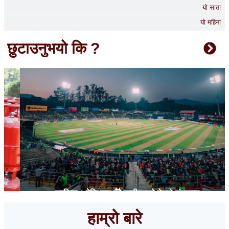
यो साता
यो महिना
छुटाउनुभयो कि ?
कात्तिक ९ देखि सुरु हुँदै एनपीएलको तेस्रो संस्करण
हाम्रो बारे