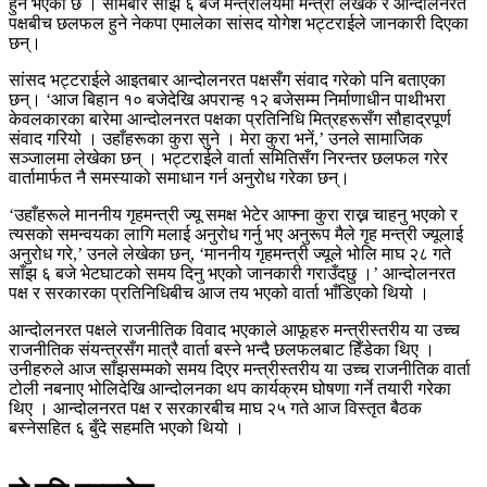
हुने भएको छ । सोमबार साँझ ६ बजे मन्त्रालयमा मन्त्री लेखक र आन्दोलनरत
पक्षबीच छलफल हुने नेकपा एमालेका सांसद योगेश भट्टराईले जानकारी दिएका
छन्।
सांसद भट्टराईले आइतबार आन्दोलनरत पक्षसँग संवाद गरेको पनि बताएका
छन्। ‘आज बिहान १० बजेदेखि अपरान्ह १२ बजेसम्म निर्माणाधीन पाथीभरा
केवलकारका बारेमा आन्दोलनरत पक्षका प्रतिनिधि मित्रहरूसँग सौहाद्रपूर्ण
संवाद गरियो । उहाँहरूका कुरा सुने । मेरा कुरा भनें,’ उनले सामाजिक
सञ्जालमा लेखेका छन् । भट्टराईले वार्ता समितिसँग निरन्तर छलफल गरेर
वार्तामार्फत नै समस्याको समाधान गर्न अनुरोध गरेका छन्।
‘उहाँहरूले माननीय गृहमन्त्री ज्यू समक्ष भेटेर आफ्ना कुरा राख्न चाहनु भएको र
त्यसको समन्वयका लागि मलाई अनुरोध गर्नु भए अनुरूप मैले गृह मन्त्री ज्यूलाई
अनुरोध गरे,’ उनले लेखेका छन्, ‘माननीय गृहमन्त्री ज्यूले भोलि माघ २८ गते
साँझ ६ बजे भेटघाटको समय दिनु भएको जानकारी गराउँदछु ।’ आन्दोलनरत
पक्ष र सरकारका प्रतिनिधिबीच आज तय भएको वार्ता भाँडिएको थियो ।
आन्दोलनरत पक्षले राजनीतिक विवाद भएकाले आफूहरु मन्त्रीस्तरीय या उच्च
राजनीतिक संयन्त्रसँग मात्रै वार्ता बस्ने भन्दै छलफलबाट हिँडेका थिए ।
उनीहरुले आज साँझसम्मको समय दिएर मन्त्रीस्तरीय या उच्च राजनीतिक वार्ता
टोली नबनाए भोलिदेखि आन्दोलनका थप कार्यक्रम घोषणा गर्ने तयारी गरेका
थिए । आन्दोलनरत पक्ष र सरकारबीच माघ २५ गते आज विस्तृत बैठक
बस्नेसहित ६ बुँदे सहमति भएको थियो ।