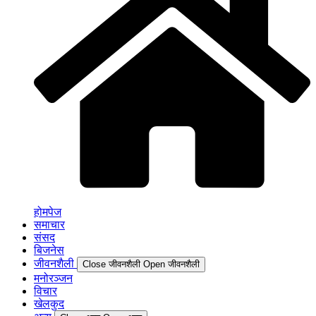
होमपेज
समाचार
संसद
बिजनेस
जीवनशैली
Close जीवनशैली
Open जीवनशैली
मनोरञ्जन
विचार
खेलकुद