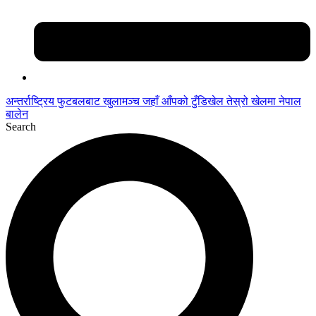
अन्तर्राष्ट्रिय फुटबलबाट
खुलामञ्च
जहाँ आँपको
टुँडिखेल
तेस्रो खेलमा नेपाल
बालेन
Search