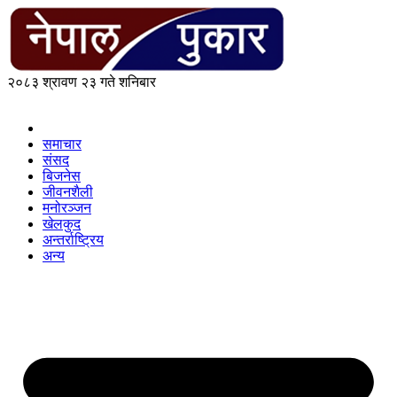
२०८३ श्रावण २३ गते शनिबार
समाचार
संसद
बिजनेस
जीवनशैली
मनोरञ्जन
खेलकुद
अन्तर्राष्ट्रिय
अन्य