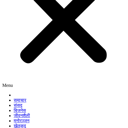
Menu
समाचार
संसद
बिजनेस
जीवनशैली
मनोरञ्जन
खेलकुद