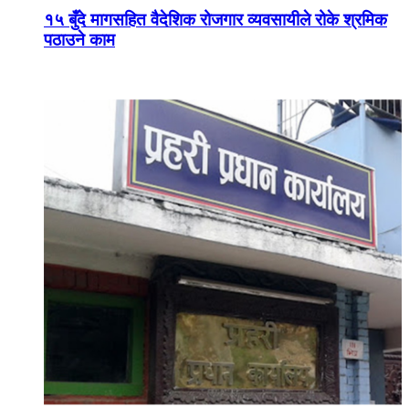
१५ बुँदे मागसहित वैदेशिक रोजगार व्यवसायीले रोके श्रमिक
पठाउने काम