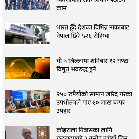
काम
भारत हुँदै देशका विभिन्न नाकाबाट
नेपाल छिरे ५२६ रोहिंग्या
यी ५ जिल्लामा शनिबार १२ घण्टा
विद्युत् अवरुद्ध हुने
२५० रुपैयाँको सामान खरिद गरेका
उपभोक्ताले पाए १० लाख बम्पर
उपहार
कोइराला निवासका लागि
छुट्याइएको २ करोड रुपैयाँ लिन