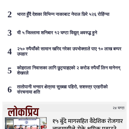
भारत हुँदै देशका विभिन्न नाकाबाट नेपाल छिरे ५२६ रोहिंग्या
यी ५ जिल्लामा शनिबार १२ घण्टा विद्युत् अवरुद्ध हुने
२५० रुपैयाँको सामान खरिद गरेका उपभोक्ताले पाए १० लाख बम्पर
उपहार
कोइराला निवासका लागि छुट्याइएको २ करोड रुपैयाँ लिन मानेनन्
शेखरले
तातोपानी भन्सार क्षेत्रमा सुख्खा पहिरो, सशस्त्र प्रहरीको
संरचनामा क्षति
लोकप्रिय
२४ घण्टा
१५ बुँदे मागसहित वैदेशिक रोजगार
व्यवसायीले रोके श्रमिक पठाउने