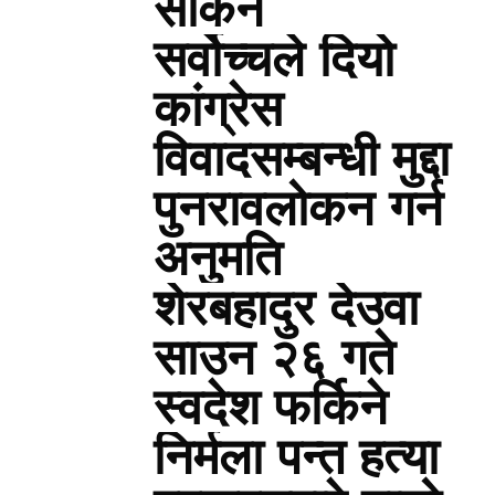
सकिने
सर्वोच्चले दियो
कांग्रेस
विवादसम्बन्धी मुद्दा
पुनरावलोकन गर्न
अनुमति
शेरबहादुर देउवा
साउन २६ गते
स्वदेश फर्किने
निर्मला पन्त हत्या