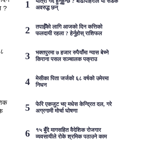
यात्रा गर्दै हुनुहुन्छ ? बाढीपहिरोले यी सडक
ा ?
अवरुद्ध छन्
तपाईँको लागि आजको दिन कत्तिको
फलदायी रहला ? हेर्नुहोस् राशिफल
६८
भक्तपुरमा ७ हजार रुपैयाँमा ग्यास बेच्ने
किराना पसल सञ्चालक पक्राउ
मेसीका पिता जर्जको ६८ वर्षको उमेरमा
निधन
शिक
फेरि एकजुट भए मधेस केन्द्रित दल, गरे
के
अग्रगामी मोर्चा घोषणा
१५ बुँदे मागसहित वैदेशिक रोजगार
व्यवसायीले रोके श्रमिक पठाउने काम