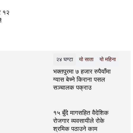
र १२
े
२४ घण्टा
यो साता
यो महिना
भक्तपुरमा ७ हजार रुपैयाँमा
ग्यास बेच्ने किराना पसल
सञ्चालक पक्राउ
१५ बुँदे मागसहित वैदेशिक
रोजगार व्यवसायीले रोके
श्रमिक पठाउने काम