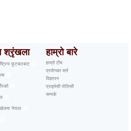
को उमेरमा
फेरि एकजुट भए मधेस केन्द्रित दल,
य
गरे अग्रगामी मोर्चा घोषणा
ष श्रृंखला
हाम्रो बारे
हाम्रो टीम
राष्ट्रिय फुटबलबाट
0
प्रयोगका सर्त
ञ्च
0
विज्ञापन
आँपको
प्राइभेसी पोलिसी
0
सम्पर्क
ेल
0
 खेलमा नेपाल
0
0