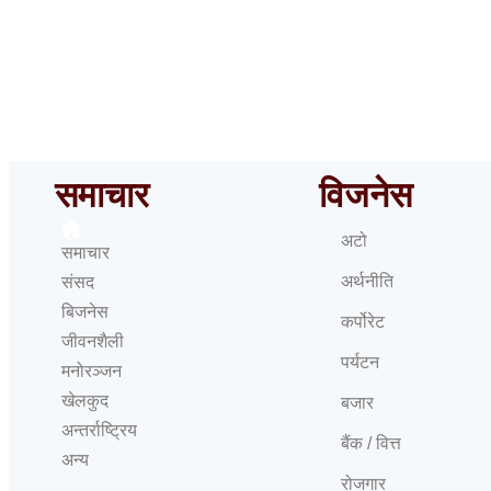
यी
तपाईँको लागि आजको दिन कत्तिको
भक्तपुरमा
फलदायी रहला ? हेर्नुहोस् राशिफल
किरा
समाचार
विजनेस
अटो
समाचार
अर्थनीति
संसद
बिजनेस
कर्पोरेट
जीवनशैली
पर्यटन
मनोरञ्जन
खेलकुद
बजार
अन्तर्राष्ट्रिय
बैंक / वित्त
अन्य
रोजगार