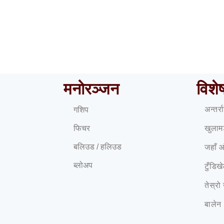
 ७ हजार रुपैयाँमा ग्यास बेच्ने
मेसीका पिता जर्जको ६८ वर्ष
ना पसल सञ्चालक पक्राउ
निधन
मनोरञ्जन
विशे
अन्तर्
गशिप
फिचर
खुलाम
बलिउड / हलिउड
जहाँ 
ब्लोअप
टुँडिख
तेस्रो
बालेन