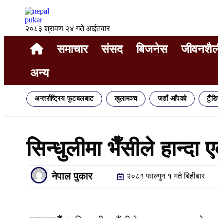
२०८३ श्रावण २४ गते आईतवार
समाचार
संसद
बिजनेस
जीवनशैल
अन्य
अन्तर्राष्ट्रिय फुटबलबाट
खुलामञ्च
जहाँ आँपको
टुँड
सिन्धुलीमा भैँसीले हान्दा
नेपाल पुकार
२०८१ फाल्गुन १ गते बिहीबार