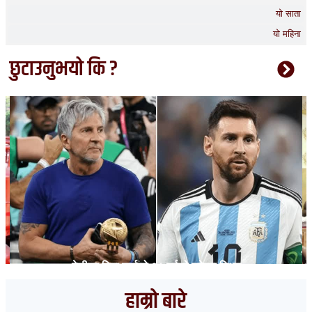
यो साता
यो महिना
छुटाउनुभयो कि ?
मेसीका पिता जर्जको ६८ वर्षको उमेरमा निधन
हाम्रो बारे