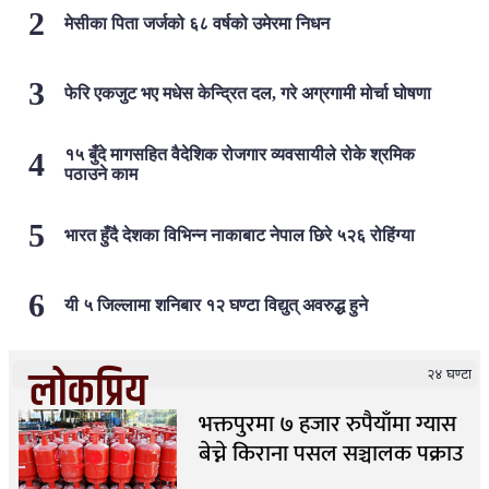
मेसीका पिता जर्जको ६८ वर्षको उमेरमा निधन
फेरि एकजुट भए मधेस केन्द्रित दल, गरे अग्रगामी मोर्चा घोषणा
१५ बुँदे मागसहित वैदेशिक रोजगार व्यवसायीले रोके श्रमिक
पठाउने काम
भारत हुँदै देशका विभिन्न नाकाबाट नेपाल छिरे ५२६ रोहिंग्या
यी ५ जिल्लामा शनिबार १२ घण्टा विद्युत् अवरुद्ध हुने
लोकप्रिय
२४ घण्टा
भक्तपुरमा ७ हजार रुपैयाँमा ग्यास
बेच्ने किराना पसल सञ्चालक पक्राउ