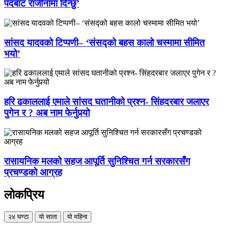
पदबाट राजीनामा दिन्छु’
सांसद यादवको टिप्पणी– ‘संसद्को बहस कालो चस्मामा सीमित
भयो’
हरि ढकाललाई एमाले सांसद घतानीको प्रश्न- सिंहदरबार जलाएर
पुगेन र ? अब नाम फेर्नुपर्‍यो
रासायनिक मलको सहज आपूर्ति सुनिश्चित गर्न सरकारसँग
प्रचण्डको आग्रह
लोकप्रिय
२४ घण्टा
यो साता
यो महिना