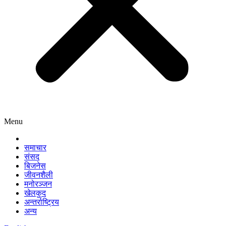
Menu
समाचार
संसद
बिजनेस
जीवनशैली
मनोरञ्जन
खेलकुद
अन्तर्राष्ट्रिय
अन्य