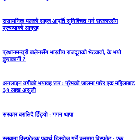
रासायनिक मलको सहज आपूर्ति सुनिश्चित गर्न सरकारसँग
प्रचण्डको आग्रह
प्रधानमन्त्री बालेनसँग भारतीय राजदूतको भेटवार्ता, के भयो
कुराकानी ?
अनलाइन ठगीको भयावह रूप : प्रेमको जालमा पारेर एक महिलाबाट
३१ लाख असुली
सरकार बरालिदै हिँड्यो : गगन थापा
रसुवामा विस्फोटक पदार्थ डिस्पोज गर्ने क्रममा विस्फोट : एक