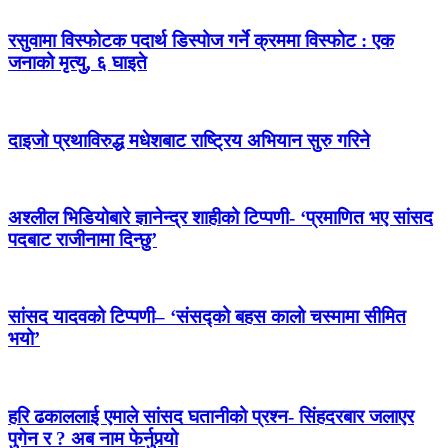
रसुवामा विस्फोटक पदार्थ डिस्पोज गर्ने क्रममा विस्फोट : एक
जनाको मृत्यु, ६ घाइते
दाइजो प्रथाविरुद्ध मधेशबाट राष्ट्रिय अभियान सुरु गरिने
अश्लील भिडियोबारे ज्ञानेन्द्र शाहीको टिप्पणी- ‘प्रमाणित भए सांसद
पदबाट राजीनामा दिन्छु’
सांसद यादवको टिप्पणी– ‘संसद्को बहस कालो चस्मामा सीमित
भयो’
हरि ढकाललाई एमाले सांसद घतानीको प्रश्न- सिंहदरबार जलाएर
पुगेन र ? अब नाम फेर्नुपर्‍यो