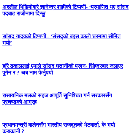
अश्लील भिडियोबारे ज्ञानेन्द्र शाहीको टिप्पणी- ‘प्रमाणित भए सांसद
पदबाट राजीनामा दिन्छु’
सांसद यादवको टिप्पणी– ‘संसद्को बहस कालो चस्मामा सीमित
भयो’
हरि ढकाललाई एमाले सांसद घतानीको प्रश्न- सिंहदरबार जलाएर
पुगेन र ? अब नाम फेर्नुपर्‍यो
रासायनिक मलको सहज आपूर्ति सुनिश्चित गर्न सरकारसँग
प्रचण्डको आग्रह
प्रधानमन्त्री बालेनसँग भारतीय राजदूतको भेटवार्ता, के भयो
कुराकानी ?