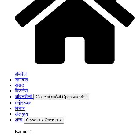
होमपेज
समाचार
संसद
बिजनेस
जीवनशैली
Close जीवनशैली
Open जीवनशैली
मनोरञ्जन
विचार
खेलकुद
अन्य
Close अन्य
Open अन्य
Banner 1