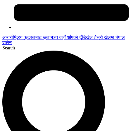
अन्तर्राष्ट्रिय फुटबलबाट
खुलामञ्च
जहाँ आँपको
टुँडिखेल
तेस्रो खेलमा नेपाल
बालेन
Search