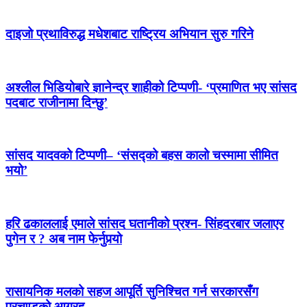
दाइजो प्रथाविरुद्ध मधेशबाट राष्ट्रिय अभियान सुरु गरिने
अश्लील भिडियोबारे ज्ञानेन्द्र शाहीको टिप्पणी- ‘प्रमाणित भए सांसद
पदबाट राजीनामा दिन्छु’
सांसद यादवको टिप्पणी– ‘संसद्को बहस कालो चस्मामा सीमित
भयो’
हरि ढकाललाई एमाले सांसद घतानीको प्रश्न- सिंहदरबार जलाएर
पुगेन र ? अब नाम फेर्नुपर्‍यो
रासायनिक मलको सहज आपूर्ति सुनिश्चित गर्न सरकारसँग
प्रचण्डको आग्रह