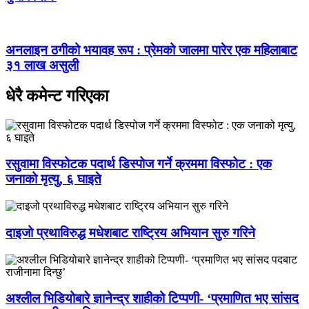
अनलाइन ठगीको भयावह रूप : प्रेमको जालमा पारेर एक महिलाबाट
३१ लाख असुली
धेरै कमेन्ट गरिएका
रसुवामा विस्फोटक पदार्थ डिस्पोज गर्ने क्रममा विस्फोट : एक
जनाको मृत्यु, ६ घाइते
दाइजो प्रथाविरुद्ध मधेशबाट राष्ट्रिय अभियान सुरु गरिने
अश्लील भिडियोबारे ज्ञानेन्द्र शाहीको टिप्पणी- ‘प्रमाणित भए सांसद