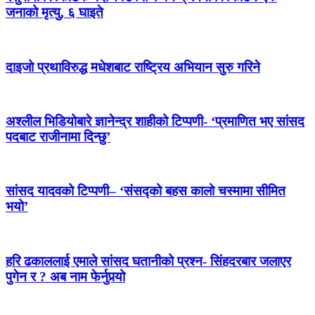
जनाको मृत्यु, ६ घाइते
दाइजो प्रथाविरुद्ध मधेशबाट राष्ट्रिय अभियान सुरु गरिने
अश्लील भिडियोबारे ज्ञानेन्द्र शाहीको टिप्पणी- ‘प्रमाणित भए सांसद
पदबाट राजीनामा दिन्छु’
सांसद यादवको टिप्पणी– ‘संसद्को बहस कालो चस्मामा सीमित
भयो’
हरि ढकाललाई एमाले सांसद घतानीको प्रश्न- सिंहदरबार जलाएर
पुगेन र ? अब नाम फेर्नुपर्‍यो