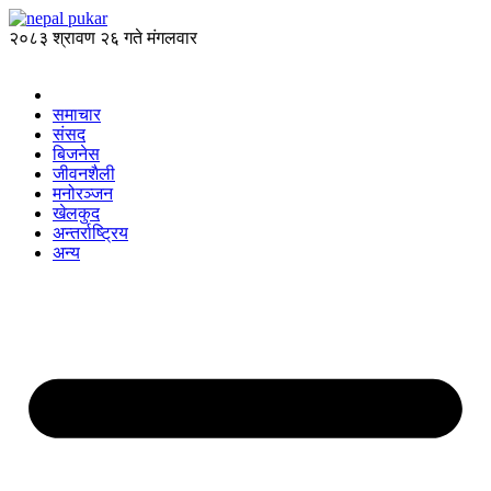
२०८३ श्रावण २६ गते मंगलवार
समाचार
संसद
बिजनेस
जीवनशैली
मनोरञ्जन
खेलकुद
अन्तर्राष्ट्रिय
अन्य