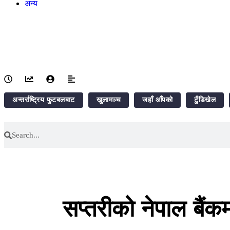
अन्य
English
channel
अन्तर्राष्ट्रिय फुटबलबाट
खुलामञ्च
जहाँ आँपको
टुँडिखेल
सप्तरीको नेपाल बैंक