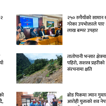
१२
२५० रुपैयाँको सामान
गरेका उपभोक्ताले पाए
लाख बम्पर उपहार
ि
तातोपानी भन्सार क्षेत्रम
ाँ
पहिरो, सशस्त्र प्रहरीको
संरचनामा क्षति
को
ब्रोड पिकमा ज्यान गुम
ै,
आरोही युक्तको शव ने