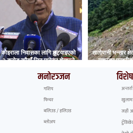
 निवासका लागि छुट्याइएको
तातोपानी भन्सार क्षेत्रमा सुख
रुपैयाँ लिन मानेनन् शेखरले
सशस्त्र प्रहरीको संरचनाम
मनोरञ्जन
विशेष
अन्तर्र
गशिप
फिचर
खुलामञ
बलिउड / हलिउड
जहाँ 
ब्लोअप
टुँडिख