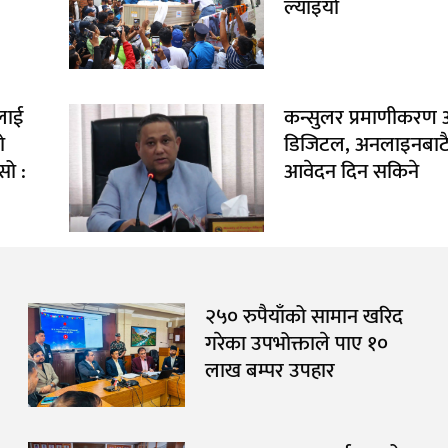
ल्याइयो
ललाई
कन्सुलर प्रमाणीकरण
ो
डिजिटल, अनलाइनबाट
सो :
आवेदन दिन सकिने
२५० रुपैयाँको सामान खरिद
गरेका उपभोक्ताले पाए १०
लाख बम्पर उपहार