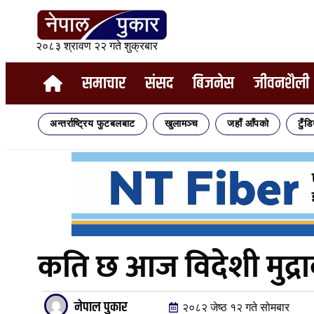
२०८३ श्रावण २२ गते शुक्रबार
समाचार
संसद
बिजनेस
जीवनशैली
अन्तर्राष्ट्रिय फुटबलबाट
खुलामञ्च
जहाँ आँपको
टुँड
कति छ आज विदेशी मुद्र
नेपाल पुकार
२०८२ जेष्ठ १२ गते सोमबार