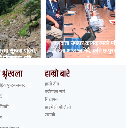
करदाता उपहार कार्यक्रमको पहिलो
्खा पहिरो,
विजेता आज छानिदै, कति छ पुरस्कार
ा क्षति
?
 श्रृंखला
हाम्रो बारे
हाम्रो टीम
ाष्ट्रिय फुटबलबाट
0
प्रयोगका सर्त
्च
0
विज्ञापन
आँपको
प्राइभेसी पोलिसी
0
सम्पर्क
ेल
0