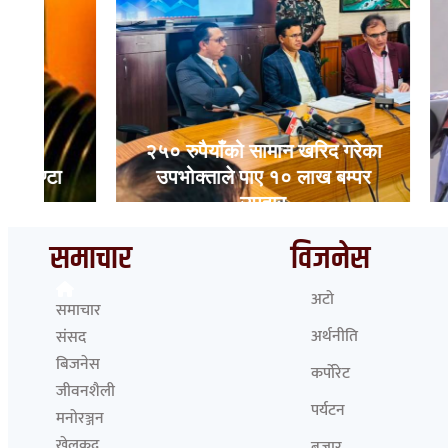
२५० रुपैयाँको सामान खरिद गरेका
उपभोक्ताले पाए १० लाख बम्पर
कोइराला
उपहार
२ करोड 
समाचार
विजनेस
अटो
समाचार
अर्थनीति
संसद
बिजनेस
कर्पोरेट
जीवनशैली
पर्यटन
मनोरञ्जन
खेलकुद
बजार