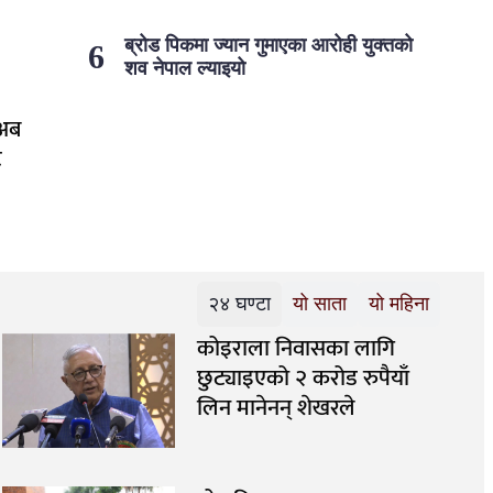
ब्रोड पिकमा ज्यान गुमाएका आरोही युक्तको
शव नेपाल ल्याइयो
 अब
ै
२४ घण्टा
यो साता
यो महिना
कोइराला निवासका लागि
छुट्याइएको २ करोड रुपैयाँ
लिन मानेनन् शेखरले