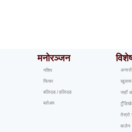
 बुँदे मागसहित वैदेशिक रोजगार व्यवसायीले रोके श्रमिक पठाउने 
मनोरञ्जन
विशे
अन्तर्
गशिप
फिचर
खुलाम
बलिउड / हलिउड
जहाँ 
ब्लोअप
टुँडिख
तेस्रो
बालेन