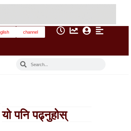
glish
channel
यो पनि पढ्नुहोस्