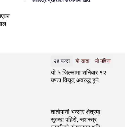
सशस्त्र प्रहरीको संरचनामा क्षति
माएका
पाल
२४ घण्टा
यो साता
यो महिना
यी ५ जिल्लामा शनिबार १२
घण्टा विद्युत् अवरुद्ध हुने
तातोपानी भन्सार क्षेत्रमा
सुख्खा पहिरो, सशस्त्र