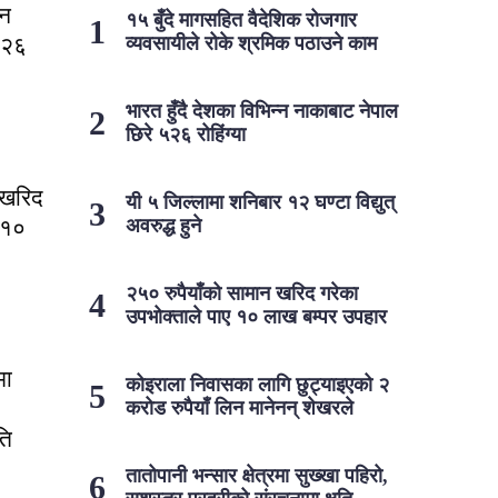
्न
१५ बुँदे मागसहित वैदेशिक रोजगार
५२६
व्यवसायीले रोके श्रमिक पठाउने काम
भारत हुँदै देशका विभिन्न नाकाबाट नेपाल
छिरे ५२६ रोहिंग्या
 खरिद
यी ५ जिल्लामा शनिबार १२ घण्टा विद्युत्
 १०
अवरुद्ध हुने
२५० रुपैयाँको सामान खरिद गरेका
उपभोक्ताले पाए १० लाख बम्पर उपहार
मा
कोइराला निवासका लागि छुट्याइएको २
करोड रुपैयाँ लिन मानेनन् शेखरले
ति
तातोपानी भन्सार क्षेत्रमा सुख्खा पहिरो,