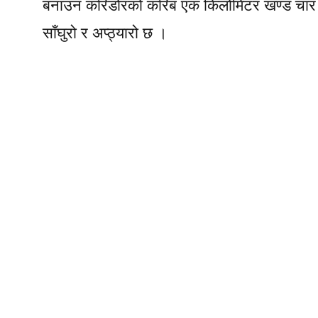
बनाउन करिडोरको करिब एक किलोमिटर खण्ड चार दिन
साँघुरो र अप्ठ्यारो छ ।