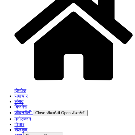
होमपेज
समाचार
संसद
बिजनेस
जीवनशैली
Close जीवनशैली
Open जीवनशैली
मनोरञ्जन
विचार
खेलकुद