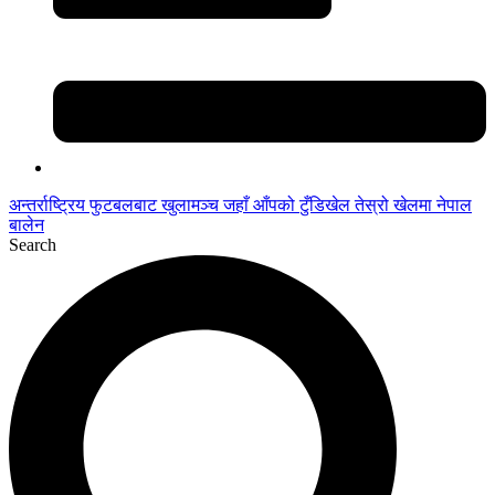
अन्तर्राष्ट्रिय फुटबलबाट
खुलामञ्च
जहाँ आँपको
टुँडिखेल
तेस्रो खेलमा नेपाल
बालेन
Search