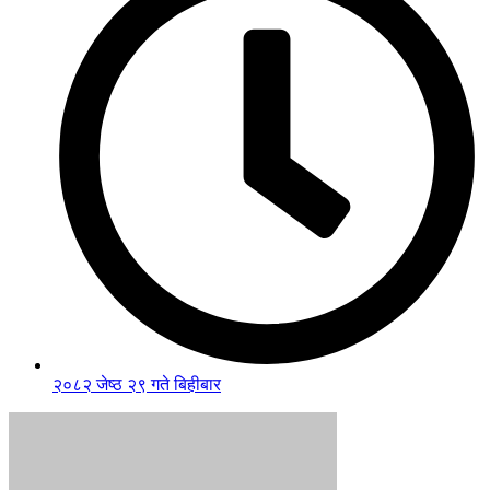
२०८२ जेष्ठ २९ गते बिहीबार