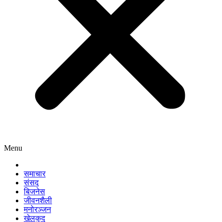
Menu
समाचार
संसद
बिजनेस
जीवनशैली
मनोरञ्जन
खेलकुद