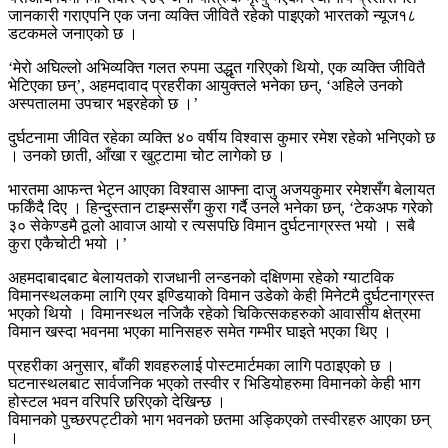
जानकारी गराएपनि एक जना व्यक्ति जीवितै रहेको पाइएको भारतको न्यूज१८
डटकमले जनाएको छ ।
‘मेरो अघिल्लो अभिव्यक्ति गलत रुपमा उद्धृत गरिएको थियो, एक व्यक्ति जीवितै
भेटिएका छन्’, अहमदावाद प्रहरीका आयुक्तले भनेका छन्, ‘अहिले उनको
अस्पतालमा उपचार भइरहेको छ ।’
दुर्घटनामा जीवित रहेका व्यक्ति ४० वर्षीय विश्वास कुमार रमेश रहेको भनिएको छ
। उनको छाती, आँखा र खुट्टामा चोट लागेको छ ।
भारतमा आफन्त भेट्न आएका विश्वास आफ्ना दाजु अजयकुमार रमेशसँग बेलायत
फर्किँदै दिए । हिन्दुस्तान टाइम्ससँग कुरा गर्दै उनले भनेका छन्, ‘टेकअफ गरेको
३० सेकेण्डमै ठूलो आवाज आयो र त्यसपछि विमान दुर्घटनाग्रस्त भयो । सबै
कुरा एकैचोटी भयो ।’
अहमदाबादबाट बेलायतको राजधानी लन्डनको दक्षिणमा रहेको ग्याटविक
विमानस्थलकमा लागि एयर इण्डियाको विमान उडेको केही मिनेटमै दुर्घटनाग्रस्त
भएको थियो । विमानस्थल नजिकै रहेको चिकित्सकहरुको आवासीय क्षेत्रमा
विमान खस्दा भवनमा भएका मानिसहरु समेत गम्भीर घाइते भएका थिए ।
प्रहरीका अनुसार, बाँकी शवहरुलाई पोस्टमार्टमका लागि पठाइएको छ ।
घटनास्थलबाट सार्वजनिक भएको तस्वीर र भिडियोहरुमा विमानको केही भाग
होस्टल भवन वरिपरि छरिएको देखिन्छ ।
विमानको पुच्छरपट्टीको भाग भवनको छतमा अड्किएको तस्वीरहरु आएका छन्
।