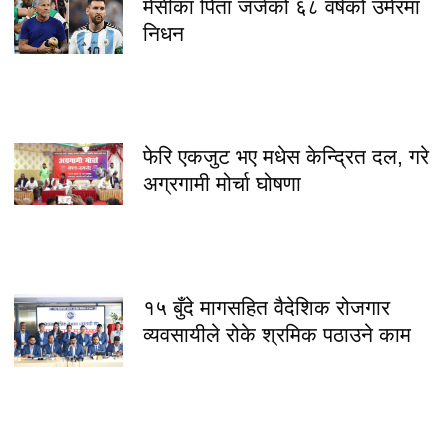
मेसीका पिता जर्जको ६८ वर्षको उमेरमा
निधन
फेरि एकजुट भए मधेस केन्द्रित दल, गरे
अग्रगामी मोर्चा घोषणा
१५ बुँदे मागसहित वैदेशिक रोजगार
व्यवसायीले रोके श्रमिक पठाउने काम