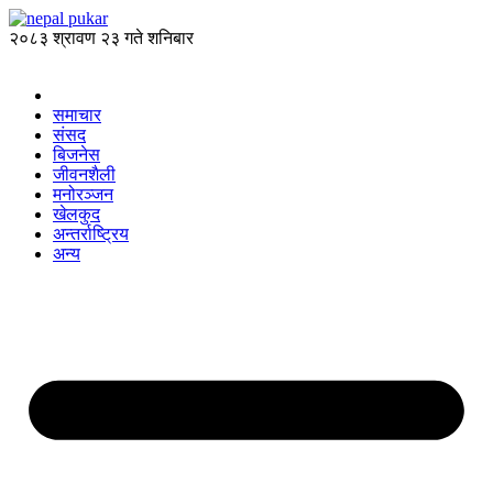
२०८३ श्रावण २३ गते शनिबार
समाचार
संसद
बिजनेस
जीवनशैली
मनोरञ्जन
खेलकुद
अन्तर्राष्ट्रिय
अन्य