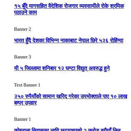
१५ बुँदे मागसहित वैदेशिक रोजगार व्यवसायीले रोके श्रमिक
पठाउने काम
Banner 2
भारत हुँदै देशका विभिन्न नाकाबाट नेपाल छिरे ५२६ रोहिंग्या
Banner 3
यी ५ जिल्लामा शनिबार १२ घण्टा विद्युत् अवरुद्ध हुने
Text Banner 1
२५० रुपैयाँको सामान खरिद गरेका उपभोक्ताले पाए १० लाख
बम्पर उपहार
Banner 1
कोइराला निवासका लागि छुट्याइएको २ करोड रुपैयाँ लिन