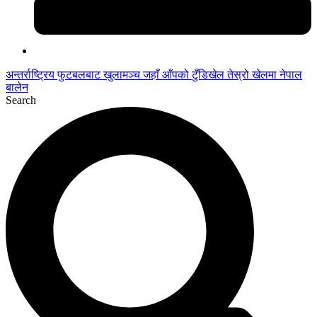
अन्तर्राष्ट्रिय फुटबलबाट
खुलामञ्च
जहाँ आँपको
टुँडिखेल
तेस्रो खेलमा नेपाल
बालेन
Search