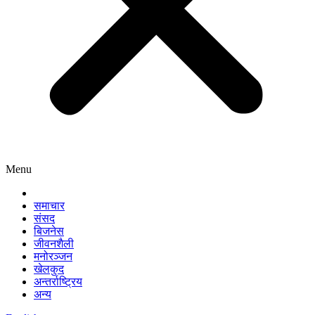
Menu
समाचार
संसद
बिजनेस
जीवनशैली
मनोरञ्जन
खेलकुद
अन्तर्राष्ट्रिय
अन्य