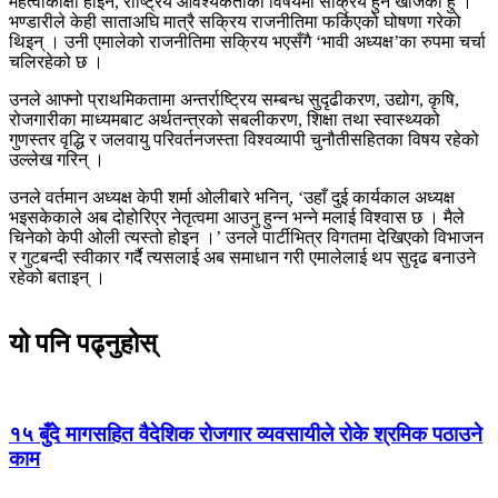
महत्वाकांक्षा होइन, राष्ट्रिय आवश्यकताका विषयमा सक्रिय हुन खोजेकी हुँ ।’
भण्डारीले केही साताअघि मात्रै सक्रिय राजनीतिमा फर्किएको घोषणा गरेको
थिइन् । उनी एमालेको राजनीतिमा सक्रिय भएसँगै ‘भावी अध्यक्ष’का रुपमा चर्चा
चलिरहेको छ ।
उनले आफ्नो प्राथमिकतामा अन्तर्राष्ट्रिय सम्बन्ध सुदृढीकरण, उद्योग, कृषि,
रोजगारीका माध्यमबाट अर्थतन्त्रको सबलीकरण, शिक्षा तथा स्वास्थ्यको
गुणस्तर वृद्धि र जलवायु परिवर्तनजस्ता विश्वव्यापी चुनौतीसहितका विषय रहेको
उल्लेख गरिन् ।
उनले वर्तमान अध्यक्ष केपी शर्मा ओलीबारे भनिन्, ‘उहाँ दुई कार्यकाल अध्यक्ष
भइसकेकाले अब दोहोरिएर नेतृत्वमा आउनु हुन्न भन्ने मलाई विश्वास छ । मैले
चिनेको केपी ओली त्यस्तो होइन ।’ उनले पार्टीभित्र विगतमा देखिएको विभाजन
र गुटबन्दी स्वीकार गर्दै त्यसलाई अब समाधान गरी एमालेलाई थप सुदृढ बनाउने
रहेको बताइन् ।
यो पनि पढ्नुहोस्
१५ बुँदे मागसहित वैदेशिक रोजगार व्यवसायीले रोके श्रमिक पठाउने
काम