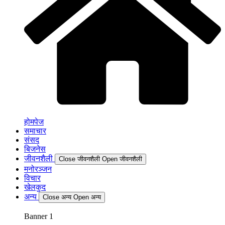
होमपेज
समाचार
संसद
बिजनेस
जीवनशैली
Close जीवनशैली
Open जीवनशैली
मनोरञ्जन
विचार
खेलकुद
अन्य
Close अन्य
Open अन्य
Banner 1