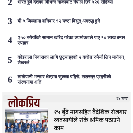
भारत हुँदै देशका विभिन्न नाकाबाट नेपाल छिरे ५२६ रोहिंग्या
यी ५ जिल्लामा शनिबार १२ घण्टा विद्युत् अवरुद्ध हुने
२५० रुपैयाँको सामान खरिद गरेका उपभोक्ताले पाए १० लाख बम्पर
उपहार
कोइराला निवासका लागि छुट्याइएको २ करोड रुपैयाँ लिन मानेनन्
शेखरले
तातोपानी भन्सार क्षेत्रमा सुख्खा पहिरो, सशस्त्र प्रहरीको
संरचनामा क्षति
लोकप्रिय
२४ घण्टा
१५ बुँदे मागसहित वैदेशिक रोजगार
व्यवसायीले रोके श्रमिक पठाउने
काम