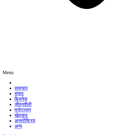
Menu
समाचार
संसद
बिजनेस
जीवनशैली
मनोरञ्जन
खेलकुद
अन्तर्राष्ट्रिय
अन्य