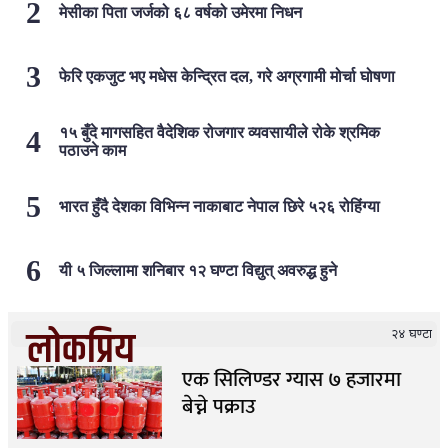
मेसीका पिता जर्जको ६८ वर्षको उमेरमा निधन
फेरि एकजुट भए मधेस केन्द्रित दल, गरे अग्रगामी मोर्चा घोषणा
१५ बुँदे मागसहित वैदेशिक रोजगार व्यवसायीले रोके श्रमिक
पठाउने काम
भारत हुँदै देशका विभिन्न नाकाबाट नेपाल छिरे ५२६ रोहिंग्या
यी ५ जिल्लामा शनिबार १२ घण्टा विद्युत् अवरुद्ध हुने
लोकप्रिय
२४ घण्टा
एक सिलिण्डर ग्यास ७ हजारमा
बेच्ने पक्राउ