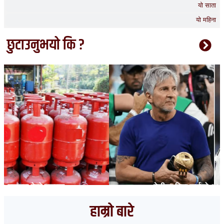
यो साता
यो महिना
छुटाउनुभयो कि ?
मेसीका पिता जर्जको ६८ वर्षको उमेरमा निधन
हाम्रो बारे