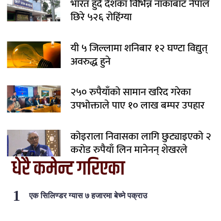
भारत हुँदै देशका विभिन्न नाकाबाट नेपाल
छिरे ५२६ रोहिंग्या
यी ५ जिल्लामा शनिबार १२ घण्टा विद्युत्
अवरुद्ध हुने
२५० रुपैयाँको सामान खरिद गरेका
उपभोक्ताले पाए १० लाख बम्पर उपहार
कोइराला निवासका लागि छुट्याइएको २
करोड रुपैयाँ लिन मानेनन् शेखरले
धेरै कमेन्ट गरिएका
एक सिलिण्डर ग्यास ७ हजारमा बेच्ने पक्राउ