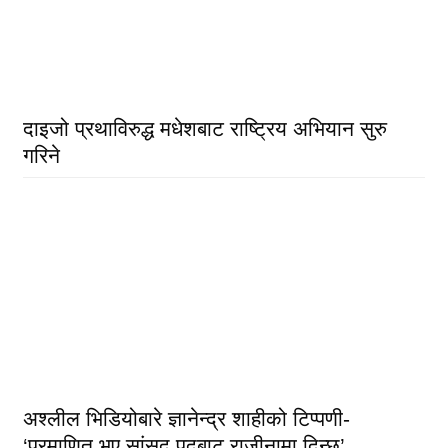
दाइजो प्रथाविरुद्ध मधेशबाट राष्ट्रिय अभियान सुरु
गरिने
अश्लील भिडियोबारे ज्ञानेन्द्र शाहीको टिप्पणी-
‘प्रमाणित भए सांसद पदबाट राजीनामा दिन्छु’