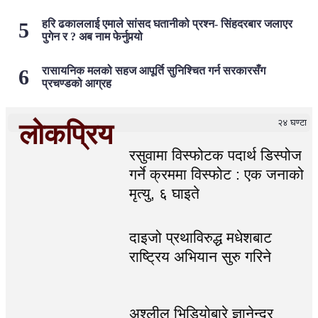
हरि ढकाललाई एमाले सांसद घतानीको प्रश्न- सिंहदरबार जलाएर
पुगेन र ? अब नाम फेर्नुपर्‍यो
रासायनिक मलको सहज आपूर्ति सुनिश्चित गर्न सरकारसँग
प्रचण्डको आग्रह
२४ घण्टा
लोकप्रिय
रसुवामा विस्फोटक पदार्थ डिस्पोज
गर्ने क्रममा विस्फोट : एक जनाको
मृत्यु, ६ घाइते
दाइजो प्रथाविरुद्ध मधेशबाट
राष्ट्रिय अभियान सुरु गरिने
अश्लील भिडियोबारे ज्ञानेन्द्र