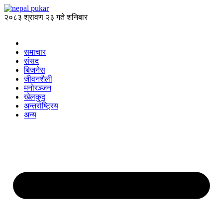
२०८३ श्रावण २३ गते शनिबार
समाचार
संसद
बिजनेस
जीवनशैली
मनोरञ्जन
खेलकुद
अन्तर्राष्ट्रिय
अन्य