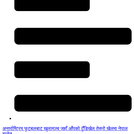
अन्तर्राष्ट्रिय फुटबलबाट
खुलामञ्च
जहाँ आँपको
टुँडिखेल
तेस्रो खेलमा नेपाल
बालेन