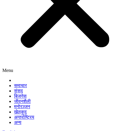
Menu
समाचार
संसद
बिजनेस
जीवनशैली
मनोरञ्जन
खेलकुद
अन्तर्राष्ट्रिय
अन्य