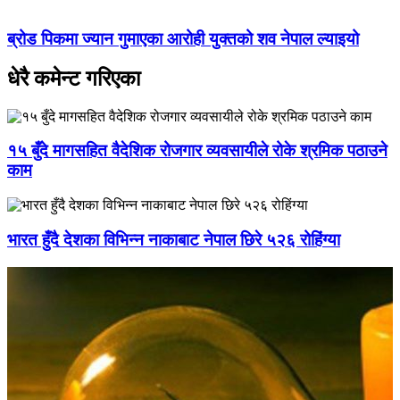
ब्रोड पिकमा ज्यान गुमाएका आरोही युक्तको शव नेपाल ल्याइयो
धेरै कमेन्ट गरिएका
१५ बुँदे मागसहित वैदेशिक रोजगार व्यवसायीले रोके श्रमिक पठाउने
काम
भारत हुँदै देशका विभिन्न नाकाबाट नेपाल छिरे ५२६ रोहिंग्या