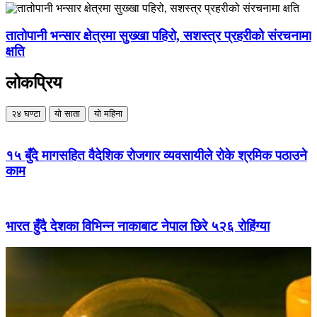
तातोपानी भन्सार क्षेत्रमा सुख्खा पहिरो, सशस्त्र प्रहरीको संरचनामा
क्षति
लोकप्रिय
२४ घण्टा
यो साता
यो महिना
१५ बुँदे मागसहित वैदेशिक रोजगार व्यवसायीले रोके श्रमिक पठाउने
काम
भारत हुँदै देशका विभिन्न नाकाबाट नेपाल छिरे ५२६ रोहिंग्या