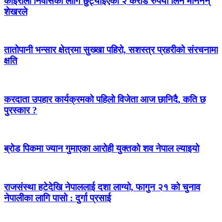
कोइराला निवासका लागि छुट्याइएको २ करोड रुपैयाँ लिन मानेनन्
शेखरले
तातोपानी भन्सार क्षेत्रमा सुख्खा पहिरो, सशस्त्र प्रहरीको संरचनामा
क्षति
करदाता उपहार कार्यक्रमको पहिलो विजेता आज छानिदै, कति छ
पुरस्कार ?
ब्रोड पिकमा ज्यान गुमाएका आरोही युक्तको शव नेपाल ल्याइयो
राजसंस्था हटेदेखि नेपाललाई दशा लाग्यो, फागुन २१ को चुनाव
नेपालीका लागि पासो : दुर्गा प्रसाई