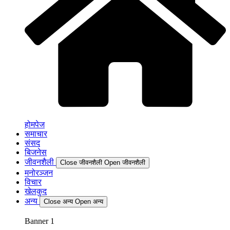
होमपेज
समाचार
संसद
बिजनेस
जीवनशैली
Close जीवनशैली
Open जीवनशैली
मनोरञ्जन
विचार
खेलकुद
अन्य
Close अन्य
Open अन्य
Banner 1