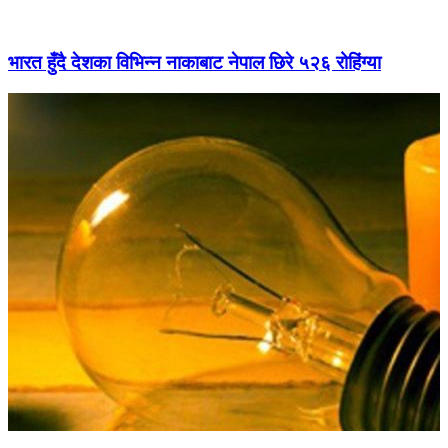
भारत हुँदै देशका विभिन्न नाकाबाट नेपाल छिरे ५२६ रोहिंग्या