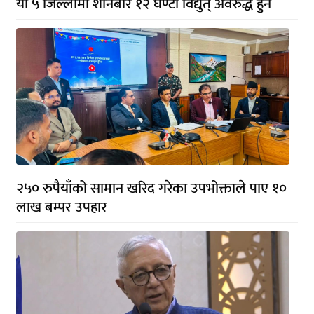
यी ५ जिल्लामा शनिबार १२ घण्टा विद्युत् अवरुद्ध हुने
२५० रुपैयाँको सामान खरिद गरेका उपभोक्ताले पाए १०
लाख बम्पर उपहार