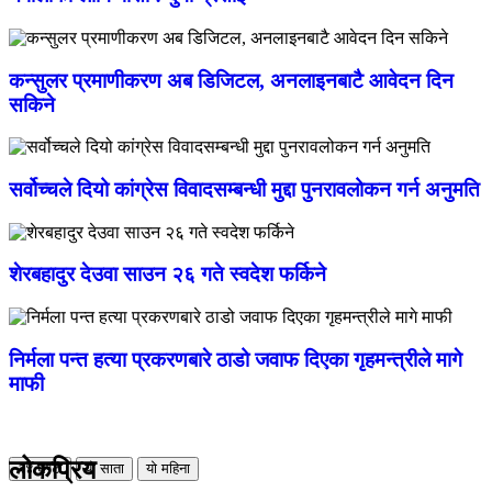
कन्सुलर प्रमाणीकरण अब डिजिटल, अनलाइनबाटै आवेदन दिन
सकिने
सर्वोच्चले दियो कांग्रेस विवादसम्बन्धी मुद्दा पुनरावलोकन गर्न अनुमति
शेरबहादुर देउवा साउन २६ गते स्वदेश फर्किने
निर्मला पन्त हत्या प्रकरणबारे ठाडो जवाफ दिएका गृहमन्त्रीले मागे
माफी
लोकप्रिय
२४ घण्टा
यो साता
यो महिना