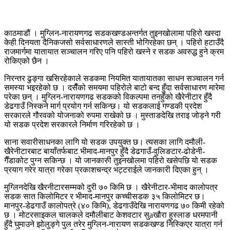
काठमाडौं । मुग्लिन-नारायणगढ सडकखण्डअन्तर्गत तुइनखोलामा पहिरो खस्दा
केही दिनयता दैनिकजसो सर्वसाधारणले सास्ती भोगिरहेका छन् । पहिरो हटाउँदै
राजमार्गमा यातायात सञ्चालन गरिए पनि पहिरो खस्ने र सडक अवरुद्ध हुने क्रम
रोकिएको छैन ।
निरन्तर ढुङ्गा खसिरहेकाले सडकमा नियमित यातायातका साधन सञ्चालन गर्न
समस्या भइरहेको छ । दसैँको समयमा पहिरोले बाटो बन्द हुँदा सर्वसाधारण मारेमा
परेका छन् । मुग्लिन-नारायणगढ सडकको विकल्पमा तनहुँको खैरेनीटार हुँदै
डेढगाउँ निस्कने मार्ग प्रयोग गर्न सकिन्छ। यो सडकलाई गण्डकी प्रदेश
सरकारले गौरवको योजनाको रुपमा राखेको छ । मुस्ताङदेखि तराइ जोड्ने गरी
यो सडक प्रदेश सरकारले निर्माण गरिरहेको छ ।
साना सवारीसाधनका लागि यो सडक उपयुक्त छ। त्यसका लागि दमौली-
खैरेनीटारबाट बायाँतर्फबाट भीमाद-मानपुर हुँदै डेढगाउँ-वुलिङटार-ढोडेनी-
गैँडाकोट पुग्न सकिन्छ । यो जानकारुी तुइनखोलमा पहिरो खसेपछि यो सडक
प्रयाग गरेर यात्रा गरेका प्रकाशचन्द्र भट्टराईले जानकारी दिएका हुन् ।
मुग्लिनदेखि खैरनीटारसम्मको दुरी ७० किमि छ । खैरेनीटार-भीमाद कालोपत्र
सडक सात किलोमिटर र भीमाद-मानपुर कच्चीसडक ३५ किलोमिटर छ।
मानपुर-डेढगाउँ कालोपत्रे (४० किमि), डेढगाउँदेखि नारायणगढ ७० किमी रहेको
छ । मोटरसाइकल चालकले दमौलीबाट केशवटार सुaखौरा हुस्लाङ धरमपानी
हुँदै घुमाउने झोलुङ्गे पुल तरेर मुग्लिन-नारायण सडकखण्ड निस्किएर यात्रा गर्न