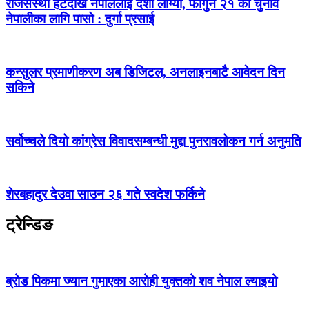
राजसंस्था हटेदेखि नेपाललाई दशा लाग्यो, फागुन २१ को चुनाव
नेपालीका लागि पासो : दुर्गा प्रसाई
कन्सुलर प्रमाणीकरण अब डिजिटल, अनलाइनबाटै आवेदन दिन
सकिने
सर्वोच्चले दियो कांग्रेस विवादसम्बन्धी मुद्दा पुनरावलोकन गर्न अनुमति
शेरबहादुर देउवा साउन २६ गते स्वदेश फर्किने
ट्रेन्डिङ
ब्रोड पिकमा ज्यान गुमाएका आरोही युक्तको शव नेपाल ल्याइयो