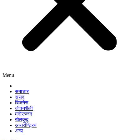
Menu
समाचार
संसद
बिजनेस
जीवनशैली
मनोरञ्जन
खेलकुद
अन्तर्राष्ट्रिय
अन्य