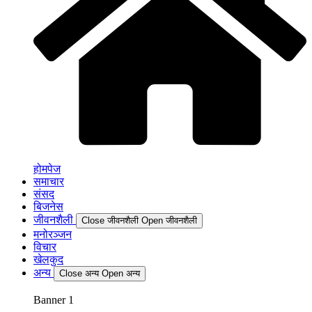
होमपेज
समाचार
संसद
बिजनेस
जीवनशैली
Close जीवनशैली
Open जीवनशैली
मनोरञ्जन
विचार
खेलकुद
अन्य
Close अन्य
Open अन्य
Banner 1