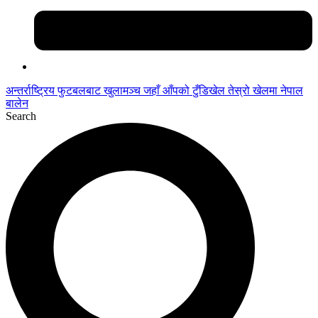
अन्तर्राष्ट्रिय फुटबलबाट
खुलामञ्च
जहाँ आँपको
टुँडिखेल
तेस्रो खेलमा नेपाल
बालेन
Search