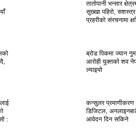
तातोपानी भन्सार क्षेत्र
याँ
सुख्खा पहिरो, सशस्त्र
प्रहरीको संरचनामा क्ष
रमको
ब्रोड पिकमा ज्यान गु
ै,
आरोही युक्तको शव ने
ल्याइयो
ललाई
कन्सुलर प्रमाणीकरण
को
डिजिटल, अनलाइनबाट
सो :
आवेदन दिन सकिने