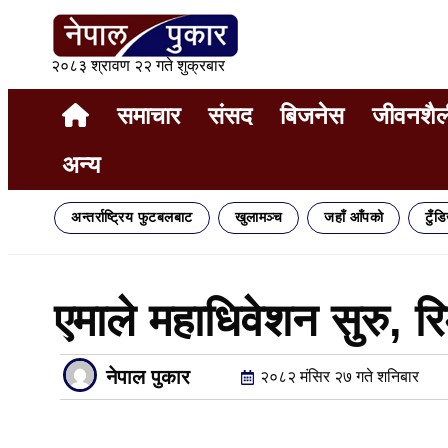
२०८३ श्रावण २२ गते शुक्रबार
समाचार
संसद
बिजनेस
जीवनशैल
अन्य
अन्तर्राष्ट्रिय फुटबलबाट
खुलामञ्च
जहाँ आँपको
टुँड
एमाले महाधिवेशन सुरु, र
नेपाल पुकार
२०८२ मंसिर २७ गते शनिबार