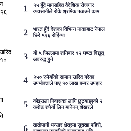
्न
१५ बुँदे मागसहित वैदेशिक रोजगार
५२६
व्यवसायीले रोके श्रमिक पठाउने काम
भारत हुँदै देशका विभिन्न नाकाबाट नेपाल
छिरे ५२६ रोहिंग्या
 खरिद
यी ५ जिल्लामा शनिबार १२ घण्टा विद्युत्
 १०
अवरुद्ध हुने
२५० रुपैयाँको सामान खरिद गरेका
उपभोक्ताले पाए १० लाख बम्पर उपहार
मा
कोइराला निवासका लागि छुट्याइएको २
करोड रुपैयाँ लिन मानेनन् शेखरले
ति
तातोपानी भन्सार क्षेत्रमा सुख्खा पहिरो,