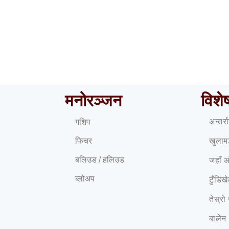
 बुँदे मागसहित वैदेशिक रोजगार व्यवसायीले रोके श्रमिक पठाउने 
मनोरञ्जन
विशे
अन्तर्
गशिप
फिचर
खुलाम
बलिउड / हलिउड
जहाँ 
ब्लोअप
टुँडिख
तेस्रो
बालेन