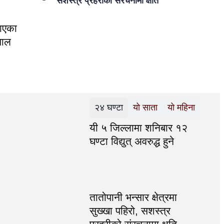
सशस्त्र प्रहरीको संरचनामा क्षति
माएका
पाल
२४ घण्टा
यो साता
यो महिना
यी ५ जिल्लामा शनिबार १२
घण्टा विद्युत् अवरुद्ध हुने
तातोपानी भन्सार क्षेत्रमा
सुख्खा पहिरो, सशस्त्र