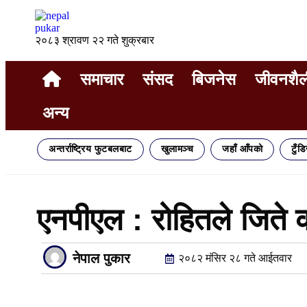
२०८३ श्रावण २२ गते शुक्रबार
समाचार
संसद
बिजनेस
जीवनशैल
अन्य
अन्तर्राष्ट्रिय फुटबलबाट
खुलामञ्च
जहाँ आँपको
टुँड
एनपीएल : रोहितले जिते
नेपाल पुकार
२०८२ मंसिर २८ गते आईतवार