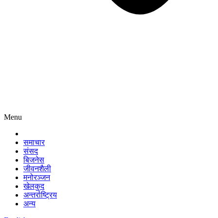
Menu
समाचार
संसद
बिजनेस
जीवनशैली
मनोरञ्जन
खेलकुद
अन्तर्राष्ट्रिय
अन्य