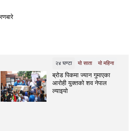
करणबारे
२४ घण्टा
यो साता
यो महिना
ब्रोड पिकमा ज्यान गुमाएका
आरोही युक्तको शव नेपाल
ल्याइयो