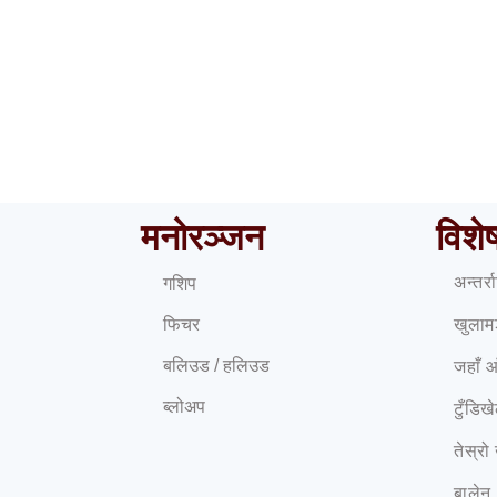
ब्रोड पिकमा ज्यान गुमाएका आरोही युक्तको शव नेपाल ल्याइयो
मनोरञ्जन
विशे
अन्तर्
गशिप
फिचर
खुलाम
बलिउड / हलिउड
जहाँ 
ब्लोअप
टुँडिख
तेस्रो
बालेन