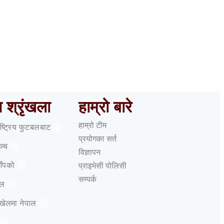
ष श्रृंखला
हाम्रो बारे
हाम्रो टीम
राष्ट्रिय फुटबलबाट
0
प्रयोगका सर्त
ञ्च
0
विज्ञापन
आँपको
प्राइभेसी पोलिसी
0
सम्पर्क
ेल
0
 खेलमा नेपाल
0
0