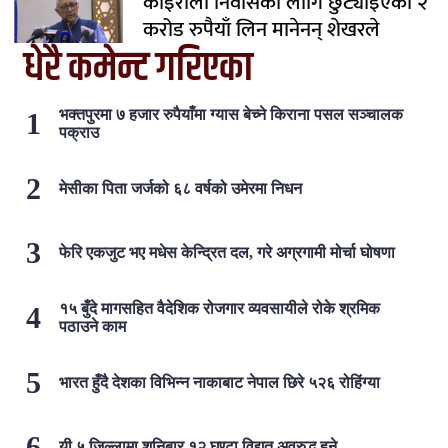
कोइराला निवासका लागि छुट्याइएको २
करोड रुपैयाँ लिन मानेनन् शेखरले
धेरै कमेन्ट गरिएका
भक्तपुरमा ७ हजार रुपैयाँमा ग्यास बेच्ने किराना पसल सञ्चालक
पक्राउ
मेसीका पिता जर्जको ६८ वर्षको उमेरमा निधन
फेरि एकजुट भए मधेस केन्द्रित दल, गरे अग्रगामी मोर्चा घोषणा
१५ बुँदे मागसहित वैदेशिक रोजगार व्यवसायीले रोके श्रमिक
पठाउने काम
भारत हुँदै देशका विभिन्न नाकाबाट नेपाल छिरे ५२६ रोहिंग्या
यी ५ जिल्लामा शनिबार १२ घण्टा विद्युत् अवरुद्ध हुने