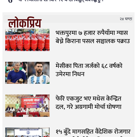
लोकप्रिय
२४ घण्टा
भक्तपुरमा ७ हजार रुपैयाँमा ग्यास
बेच्ने किराना पसल सञ्चालक पक्राउ
मेसीका पिता जर्जको ६८ वर्षको
उमेरमा निधन
फेरि एकजुट भए मधेस केन्द्रित
दल, गरे अग्रगामी मोर्चा घोषणा
१५ बुँदे मागसहित वैदेशिक रोजगार