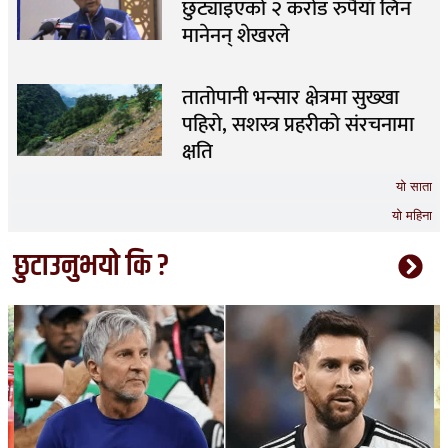
छुट्याइएको २ करोड रुपैयाँ लिन
मानेनन् शेखरले
तातोपानी भन्सार क्षेत्रमा सुख्खा
पहिरो, सशस्त्र प्रहरीको संरचनामा
क्षति
यो साता
यो महिना
छुटाउनुभयो कि ?