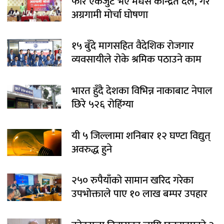
फेरि एकजुट भए मधेस केन्द्रित दल, गरे
अग्रगामी मोर्चा घोषणा
१५ बुँदे मागसहित वैदेशिक रोजगार
व्यवसायीले रोके श्रमिक पठाउने काम
भारत हुँदै देशका विभिन्न नाकाबाट नेपाल
छिरे ५२६ रोहिंग्या
यी ५ जिल्लामा शनिबार १२ घण्टा विद्युत्
अवरुद्ध हुने
२५० रुपैयाँको सामान खरिद गरेका
उपभोक्ताले पाए १० लाख बम्पर उपहार