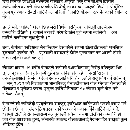
छैटौँ मिनेटमै जोआओ नेभेसको गोलबाट अग्रता लिए पनि योआन विसाले
कर्नरमार्फत बराबरी गोल फर्काएपछि पोर्चुगल दबाबमा आएको थियो । पोर्चुगिज
मुख्य प्रशिक्षक रोबर्टो मार्टिनेजले पहिलो गोलपछि खेलको रूप फेरिएको स्वीकार
गरे ।
उनले भने, “पहिलो गोलपछि हाम्रो निर्णय प्रक्रिया र भित्री तालमेलमा
कमजोरी देखियो । कंगोले बराबरी गरेपछि खेल पूर्ण रूपमा बदलियो । अब
हामीले गल्तीहरू सुधार्नुपर्छ ।”
उता, कंगोका प्रशिक्षक सेबास्टियन देसाब्रेले आफ्ना खेलाडीहरूको मानसिक
दृढताको प्रशंसा गरे । सुरुवाती दबाबलाई झेलेर पुनरागमन गर्न आफ्नो टोली
सक्षम रहेको उनले बताए ।
खेलका दौरान ४१ वर्षीय रोनाल्डो कंगोको रक्षापंक्तिसामु निरीह देखिएका थिए ।
उनले प्रहार गरेका तीनमध्ये दुई प्रहार दिशाहीन रहे । फ्रान्सिस्को
कोन्सेइसाओले सिर्जना गरेका अवसरलाई पनि रोनाल्डोले सदुपयोग गर्न सकेनन्
। सन् २०२२ को विश्वकपमा घानाविरुद्ध पेनाल्टीमार्फत गोल गरेयता रोनाल्डोले
विश्वकप र युरोकप जस्ता प्रमुख प्रतियोगिताका १० खेलमा कुनै गोल गर्न
सकेका छैनन् ।
रोनाल्डोको खस्किँदो प्रदर्शनका बाबजुद प्रशिक्षक मार्टिनेजले उनको बचाउ गर्न
छोडेका छैनन् । खेलपछि पत्रकारको प्रश्नको जवाफ दिँदै मार्टिनेजले भने,
“हाम्रो टोलीले रोनाल्डोसम्म बल पुर्‍याउनै सकेन, यसमा टोलीको कमजोरी हो ।
जब गोल आवश्यक हुन्छ, संसारकै उत्कृष्ट गोलकर्तालाई मैदानबाहिर राख्नुको कुनै
औचित्य हुँदैन ।”