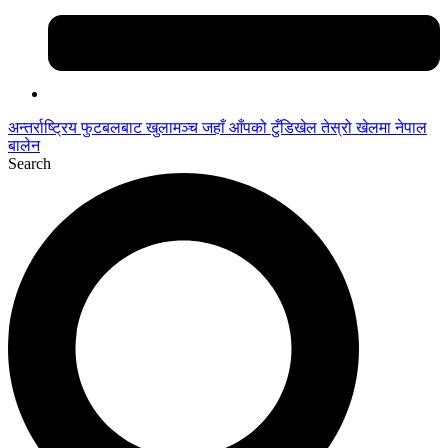
अन्तर्राष्ट्रिय फुटबलबाट
खुलामञ्च
जहाँ आँपको
टुँडिखेल
तेस्रो खेलमा नेपाल
बालेन
Search