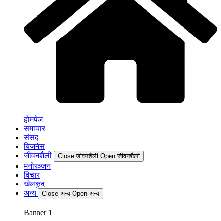
होमपेज
समाचार
संसद
बिजनेस
जीवनशैली
Close जीवनशैली
Open जीवनशैली
मनोरञ्जन
विचार
खेलकुद
अन्य
Close अन्य
Open अन्य
Banner 1