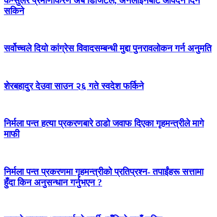
कन्सुलर प्रमाणीकरण अब डिजिटल, अनलाइनबाटै आवेदन दिन
सकिने
सर्वोच्चले दियो कांग्रेस विवादसम्बन्धी मुद्दा पुनरावलोकन गर्न अनुमति
शेरबहादुर देउवा साउन २६ गते स्वदेश फर्किने
निर्मला पन्त हत्या प्रकरणबारे ठाडो जवाफ दिएका गृहमन्त्रीले मागे
माफी
निर्मला पन्त प्रकरणमा गृहमन्त्रीको प्रतिप्रश्न- तपाईंहरू सत्तामा
हुँदा किन अनुसन्धान गर्नुभएन ?