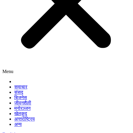
Menu
समाचार
संसद
बिजनेस
जीवनशैली
मनोरञ्जन
खेलकुद
अन्तर्राष्ट्रिय
अन्य