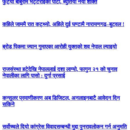
फुट्यो बाबुराम भट्टराईको पार्टी, ब्युँतियो नयाँ शक्ति
कहिले जाममै रात कट्थ्यो, अहिले दुई घण्टामै नारायणगढ–बुटवल !
ब्रोड पिकमा ज्यान गुमाएका आरोही युक्तको शव नेपाल ल्याइयो
राजसंस्था हटेदेखि नेपाललाई दशा लाग्यो, फागुन २१ को चुनाव
नेपालीका लागि पासो : दुर्गा प्रसाई
कन्सुलर प्रमाणीकरण अब डिजिटल, अनलाइनबाटै आवेदन दिन
सकिने
सर्वोच्चले दियो कांग्रेस विवादसम्बन्धी मुद्दा पुनरावलोकन गर्न अनुमति