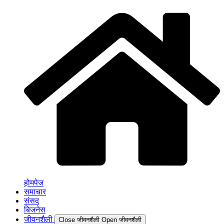
होमपेज
समाचार
संसद
बिजनेस
जीवनशैली
Close जीवनशैली
Open जीवनशैली