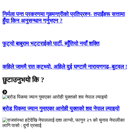
निर्मला पन्त प्रकरणमा गृहमन्त्रीको प्रतिप्रश्न- तपाईंहरू सत्तामा
हुँदा किन अनुसन्धान गर्नुभएन ?
फुट्यो बाबुराम भट्टराईको पार्टी, ब्युँतियो नयाँ शक्ति
कहिले जाममै रात कट्थ्यो, अहिले दुई घण्टामै नारायणगढ–बुटवल !
छुटाउनुभयो कि ?
ब्रोड पिकमा ज्यान गुमाएका आरोही युक्तको शव नेपाल ल्याइयो