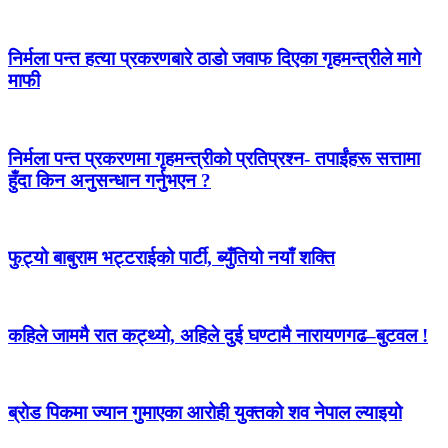
निर्मला पन्त हत्या प्रकरणबारे ठाडो जवाफ दिएका गृहमन्त्रीले मागे
माफी
निर्मला पन्त प्रकरणमा गृहमन्त्रीको प्रतिप्रश्न- तपाईंहरू सत्तामा
हुँदा किन अनुसन्धान गर्नुभएन ?
फुट्यो बाबुराम भट्टराईको पार्टी, ब्युँतियो नयाँ शक्ति
कहिले जाममै रात कट्थ्यो, अहिले दुई घण्टामै नारायणगढ–बुटवल !
ब्रोड पिकमा ज्यान गुमाएका आरोही युक्तको शव नेपाल ल्याइयो