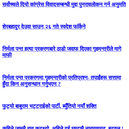
सर्वोच्चले दियो कांग्रेस विवादसम्बन्धी मुद्दा पुनरावलोकन गर्न अनुमति
शेरबहादुर देउवा साउन २६ गते स्वदेश फर्किने
निर्मला पन्त हत्या प्रकरणबारे ठाडो जवाफ दिएका गृहमन्त्रीले मागे
माफी
निर्मला पन्त प्रकरणमा गृहमन्त्रीको प्रतिप्रश्न- तपाईंहरू सत्तामा
हुँदा किन अनुसन्धान गर्नुभएन ?
फुट्यो बाबुराम भट्टराईको पार्टी, ब्युँतियो नयाँ शक्ति
कहिले जाममै रात कट्थ्यो, अहिले दुई घण्टामै नारायणगढ–बुटवल !