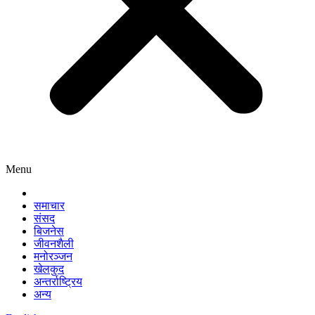
Menu
समाचार
संसद
बिजनेस
जीवनशैली
मनोरञ्जन
खेलकुद
अन्तर्राष्ट्रिय
अन्य