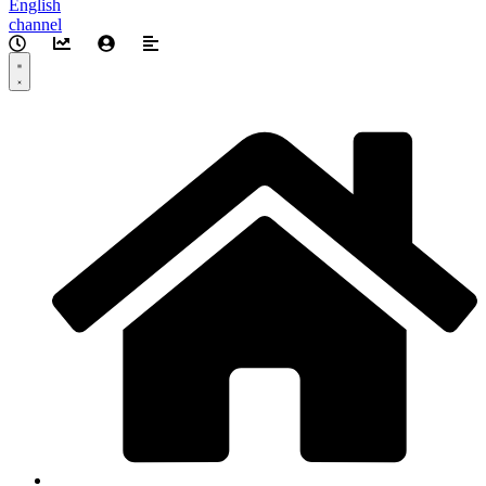
English
channel