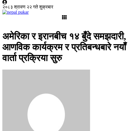
२०८३ श्रावण २२ गते शुक्रबार
अमेरिका र इरानबीच १४ बुँदे समझदारी,
आणविक कार्यक्रम र प्रतिबन्धबारे नयाँ
वार्ता प्रक्रिया सुरु