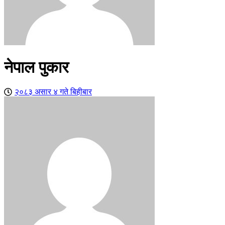
नेपाल पुकार
२०८३ असार ४ गते बिहीबार