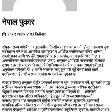
नेपाल पुकार
२०८३ असार ४ गते बिहीबार
संयुक्त राज्य अमेरिका र इरानबीच द्विपक्षीय तनाव अन्त्य गर्ने, होर्मुज जलमार्ग पुनः
सञ्चालन गर्ने तथा आणविक कार्यक्रम र आर्थिक प्रतिबन्धसम्बन्धी अन्तिम
सम्झौताका लागि १४ बुँदे समझदारी पत्र (एमओयू) मा सहमति भएको छ ।
अन्तर्राष्ट्रिय सञ्चारमाध्यमहरूले जनाए अनुसार अमेरिकी राष्ट्रपति डोनाल्ड
ट्रम्प र इरानी राष्ट्रपति मसुद पेजेशकियानको तर्फबाट उक्त समझदारीलाई
अनुमोदन गरिएको हो । यसले तत्काल लागू हुने गरी दुई देशबीचको वार्ता
प्रक्रियालाई नयाँ चरणमा प्रवेश गराएको बताइएको छ ।
समझदारीपत्रअनुसार होर्मुज जलमार्ग तत्काल पुनः सञ्चालन गर्ने, इरानको समृद्ध
युरेनियम भण्डारण व्यवस्थापन गर्ने तथा चरणबद्ध रूपमा आर्थिक प्रतिबन्ध
खुकुलो बनाउने विषयमा सहमति भएको उल्लेख गरिएको छ । अमेरिकी
प्रशासनका एक वरिष्ठ अधिकारीलाई उद्धृत गर्दै सञ्चारमाध्यमहरूले
जनाएअनुसार यस सम्झौताले होर्मुज जलमार्ग तत्काल खुलाउने, इरानलाई
आणविक हतियार विकास नगर्ने प्रतिबद्धतामा बाँध्ने तथा इरानले सकारात्मक
व्यवहार देखाएसँगै आर्थिक र प्रतिबन्धसम्बन्धी सहुलियत क्रमशः बढाउने आधार