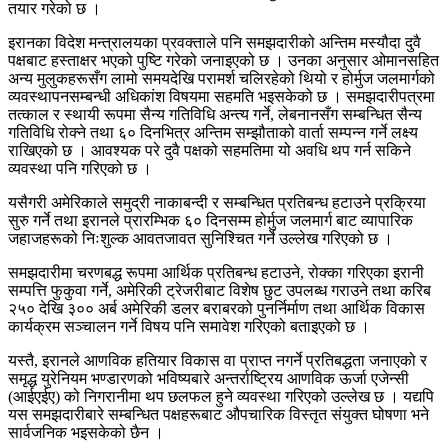
तयार गरेको छ ।
इरानका विदेश मन्त्रालयका प्रवक्ताले पनि समझदारीको अन्तिम मस्यौदा दुवै
पक्षबाट हस्ताक्षर भएको पुष्टि गरेको जनाइएको छ । उनका अनुसार ओमानसहित
अन्य मुलुकहरूसँग लामो समयदेखि परामर्श चलिरहेको थियो र होर्मुज जलमार्गको
व्यवस्थापनसम्बन्धी अधिकांश विषयमा सहमति भइसकेको छ । समझदारीपत्रमा
तत्काल र स्थायी रूपमा सैन्य गतिविधि अन्त्य गर्ने, लेबनानसँग सम्बन्धित सैन्य
गतिविधि रोक्ने तथा ६० दिनभित्र अन्तिम सम्झौताको वार्ता सम्पन्न गर्ने लक्ष्य
राखिएको छ । आवश्यक परे दुवै पक्षको सहमतिमा यो अवधि थप गर्न सकिने
व्यवस्था पनि गरिएको छ ।
यसैगरी अमेरिकाले समुद्री नाकाबन्दी र सम्बन्धित प्रतिबन्ध हटाउने प्रक्रिया
सुरु गर्ने तथा इरानले प्रारम्भिक ६० दिनसम्म होर्मुज जलमार्ग बाट व्यापारिक
जहाजहरूको निःशुल्क आवतजावत सुनिश्चित गर्ने उल्लेख गरिएको छ ।
समझदारीमा चरणबद्ध रूपमा आर्थिक प्रतिबन्ध हटाउने, रोक्का गरिएका इरानी
सम्पत्ति फुकुवा गर्ने, अमेरिकी ट्रेजरीबाट विशेष छुट उपलब्ध गराउने तथा करिब
२५० देखि ३०० अर्ब अमेरिकी डलर बराबरको पुनर्निर्माण तथा आर्थिक विकास
कार्यक्रम सञ्चालन गर्ने विषय पनि समावेश गरिएको बताइएको छ ।
यस्तै, इरानले आणविक हतियार विकास वा प्राप्त नगर्ने प्रतिबद्धता जनाएको र
समृद्ध युरेनियम भण्डारणको भविष्यबारे अन्तर्राष्ट्रिय आणविक ऊर्जा एजेन्सी
(आईएईए) को निगरानीमा थप छलफल हुने व्यवस्था गरिएको उल्लेख छ । यद्यपि
यस समझदारीबारे सम्बन्धित पक्षहरूबाट औपचारिक विस्तृत संयुक्त घोषणा भने
सार्वजनिक भइसकेको छैन ।