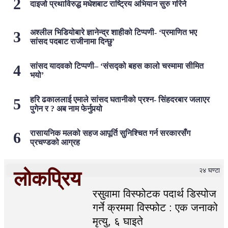
दाइजो प्रथाविरुद्ध मधेशबाट राष्ट्रिय अभियान सुरु गरिने
अश्लील भिडियोबारे ज्ञानेन्द्र शाहीको टिप्पणी- ‘प्रमाणित भए
सांसद पदबाट राजीनामा दिन्छु’
सांसद यादवको टिप्पणी– ‘संसद्को बहस कालो चस्मामा सीमित
भयो’
हरि ढकाललाई एमाले सांसद घतानीको प्रश्न- सिंहदरबार जलाएर
पुगेन र ? अब नाम फेर्नुपर्‍यो
रासायनिक मलको सहज आपूर्ति सुनिश्चित गर्न सरकारसँग
प्रचण्डको आग्रह
२४ घण्टा
लोकप्रिय
रसुवामा विस्फोटक पदार्थ डिस्पोज
गर्ने क्रममा विस्फोट : एक जनाको
मृत्यु, ६ घाइते