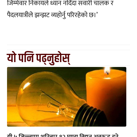
जिम्मेवार निकायले ध्यान नदिँदा सवारी चालक र
पैदलयात्रीले झन्झट व्यहोर्नु परिरहेको छ।’
यो पनि पढ्नुहोस्
यी ५ जिल्लामा शनिबार १२ घण्टा विद्युत् अवरुद्ध हुने