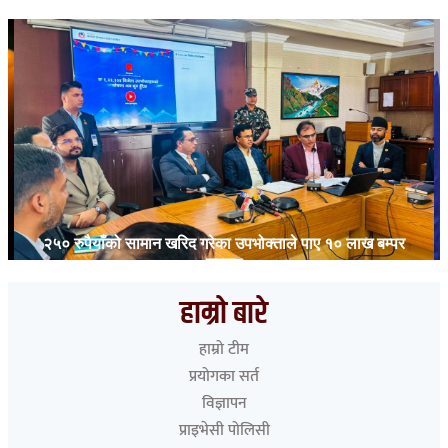
२५० रुपैयाँको सामान खरिद गरेका उपभोक्ताले पाए १० लाख बम्पर
उपहार
हाम्रो बारे
हाम्रो टीम
प्रयोगका सर्त
विज्ञापन
प्राइभेसी पोलिसी