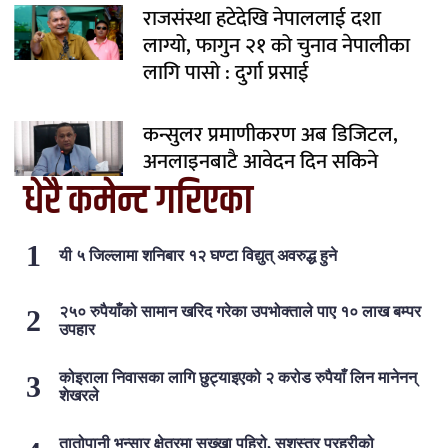
राजसंस्था हटेदेखि नेपाललाई दशा
लाग्यो, फागुन २१ को चुनाव नेपालीका
लागि पासो : दुर्गा प्रसाई
कन्सुलर प्रमाणीकरण अब डिजिटल,
अनलाइनबाटै आवेदन दिन सकिने
धेरै कमेन्ट गरिएका
यी ५ जिल्लामा शनिबार १२ घण्टा विद्युत् अवरुद्ध हुने
२५० रुपैयाँको सामान खरिद गरेका उपभोक्ताले पाए १० लाख बम्पर
उपहार
कोइराला निवासका लागि छुट्याइएको २ करोड रुपैयाँ लिन मानेनन्
शेखरले
तातोपानी भन्सार क्षेत्रमा सुख्खा पहिरो, सशस्त्र प्रहरीको