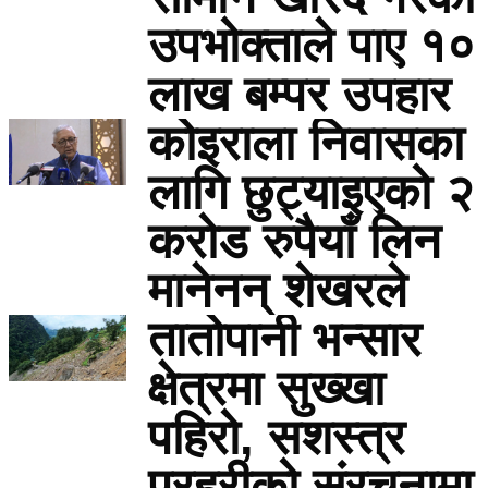
उपभोक्ताले पाए १०
लाख बम्पर उपहार
कोइराला निवासका
लागि छुट्याइएको २
करोड रुपैयाँ लिन
मानेनन् शेखरले
तातोपानी भन्सार
क्षेत्रमा सुख्खा
पहिरो, सशस्त्र
प्रहरीको संरचनामा