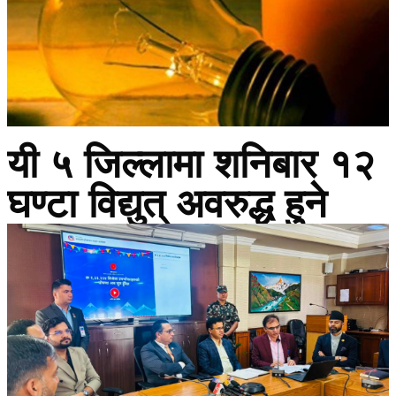
यी ५ जिल्लामा शनिबार १२
घण्टा विद्युत् अवरुद्ध हुने