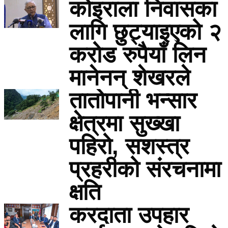
कोइराला निवासका
लागि छुट्याइएको २
करोड रुपैयाँ लिन
मानेनन् शेखरले
तातोपानी भन्सार
क्षेत्रमा सुख्खा
पहिरो, सशस्त्र
प्रहरीको संरचनामा
क्षति
करदाता उपहार