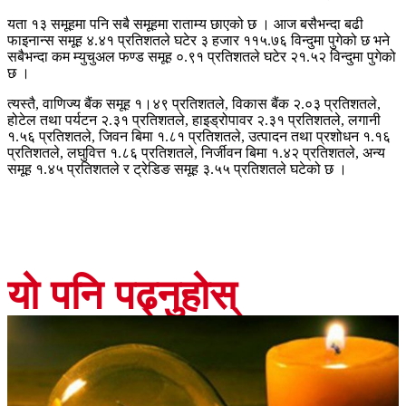
यता १३ समूहमा पनि सबै समूहमा राताम्य छाएको छ । आज बसैभन्दा बढी
फाइनान्स समूह ४.४१ प्रतिशतले घटेर ३ हजार ११५.७६ विन्दुमा पुगेको छ भने
सबैभन्दा कम म्युचुअल फण्ड समूह ०.९१ प्रतिशतले घटेर २१.५२ विन्दुमा पुगेको
छ ।
त्यस्तै, वाणिज्य बैंक समूह १।४९ प्रतिशतले, विकास बैंक २.०३ प्रतिशतले,
होटेल तथा पर्यटन २.३१ प्रतिशतले, हाइड्रोपावर २.३१ प्रतिशतले, लगानी
१.५६ प्रतिशतले, जिवन बिमा १.८१ प्रतिशतले, उत्पादन तथा प्रशोधन १.१६
प्रतिशतले, लघुवित्त १.८६ प्रतिशतले, निर्जीवन बिमा १.४२ प्रतिशतले, अन्य
समूह १.४५ प्रतिशतले र ट्रेडिङ समूह ३.५५ प्रतिशतले घटेको छ ।
यो पनि पढ्नुहोस्