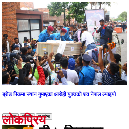
ब्रोड पिकमा ज्यान गुमाएका आरोही युक्तको शव नेपाल ल्याइयो
लोकप्रिय
२४ घण्टा
यो साता
यो महिना