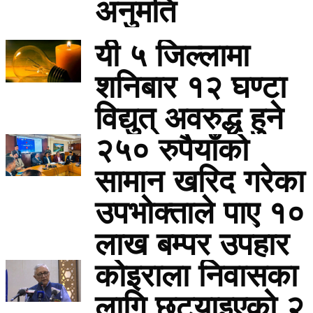
अनुमति
यी ५ जिल्लामा
शनिबार १२ घण्टा
विद्युत् अवरुद्ध हुने
२५० रुपैयाँको
सामान खरिद गरेका
उपभोक्ताले पाए १०
लाख बम्पर उपहार
कोइराला निवासका
लागि छुट्याइएको २