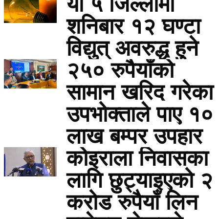
यी ५ जिल्लामा
शनिबार १२ घण्टा
विद्युत् अवरुद्ध हुने
२५० रुपैयाँको
सामान खरिद गरेका
उपभोक्ताले पाए १०
लाख बम्पर उपहार
कोइराला निवासका
लागि छुट्याइएको २
करोड रुपैयाँ लिन