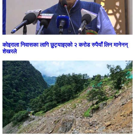
कोइराला निवासका लागि छुट्याइएको २ करोड रुपैयाँ लिन मानेनन्
शेखरले