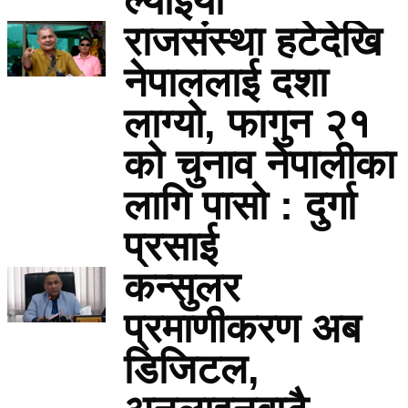
ल्याइयो
राजसंस्था हटेदेखि
नेपाललाई दशा
लाग्यो, फागुन २१
को चुनाव नेपालीका
लागि पासो : दुर्गा
प्रसाई
कन्सुलर
प्रमाणीकरण अब
डिजिटल,