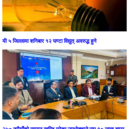
यी ५ जिल्लामा शनिबार १२ घण्टा विद्युत् अवरुद्ध हुने