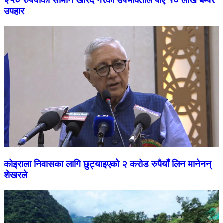
२५० रुपैयाँको सामान खरिद गरेका उपभोक्ताले पाए १० लाख बम्पर
उपहार
कोइराला निवासका लागि छुट्याइएको २ करोड रुपैयाँ लिन मानेनन्
शेखरले