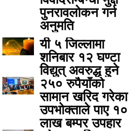
पुनरावलोकन गर्न
अनुमति
यी ५ जिल्लामा
शनिबार १२ घण्टा
विद्युत् अवरुद्ध हुने
२५० रुपैयाँको
सामान खरिद गरेका
उपभोक्ताले पाए १०
लाख बम्पर उपहार