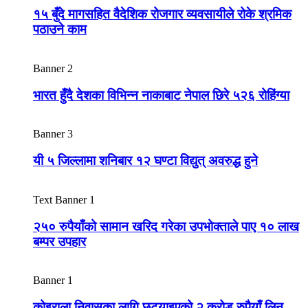
१५ बुँदे मागसहित वैदेशिक रोजगार व्यवसायीले रोके श्रमिक
पठाउने काम
Banner 2
भारत हुँदै देशका विभिन्न नाकाबाट नेपाल छिरे ५२६ रोहिंग्या
Banner 3
यी ५ जिल्लामा शनिबार १२ घण्टा विद्युत् अवरुद्ध हुने
Text Banner 1
२५० रुपैयाँको सामान खरिद गरेका उपभोक्ताले पाए १० लाख
बम्पर उपहार
Banner 1
कोइराला निवासका लागि छुट्याइएको २ करोड रुपैयाँ लिन