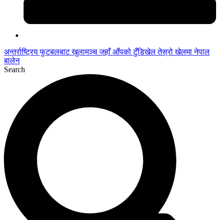
अन्तर्राष्ट्रिय फुटबलबाट
खुलामञ्च
जहाँ आँपको
टुँडिखेल
तेस्रो खेलमा नेपाल
बालेन
Search