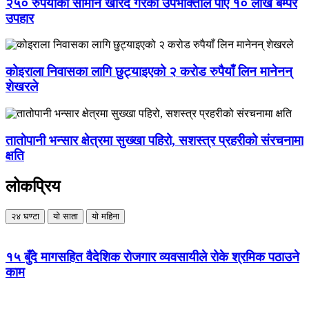
२५० रुपैयाँको सामान खरिद गरेका उपभोक्ताले पाए १० लाख बम्पर
उपहार
कोइराला निवासका लागि छुट्याइएको २ करोड रुपैयाँ लिन मानेनन्
शेखरले
तातोपानी भन्सार क्षेत्रमा सुख्खा पहिरो, सशस्त्र प्रहरीको संरचनामा
क्षति
लोकप्रिय
२४ घण्टा
यो साता
यो महिना
१५ बुँदे मागसहित वैदेशिक रोजगार व्यवसायीले रोके श्रमिक पठाउने
काम