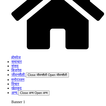
होमपेज
समाचार
संसद
बिजनेस
जीवनशैली
Close जीवनशैली
Open जीवनशैली
मनोरञ्जन
विचार
खेलकुद
अन्य
Close अन्य
Open अन्य
Banner 1