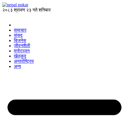
२०८३ श्रावण २३ गते शनिबार
समाचार
संसद
बिजनेस
जीवनशैली
मनोरञ्जन
खेलकुद
अन्तर्राष्ट्रिय
अन्य