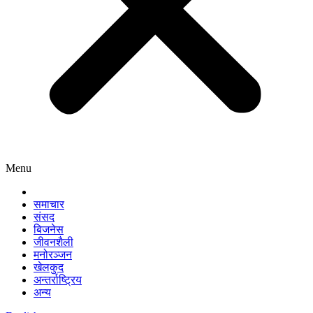
Menu
समाचार
संसद
बिजनेस
जीवनशैली
मनोरञ्जन
खेलकुद
अन्तर्राष्ट्रिय
अन्य