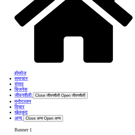
होमपेज
समाचार
संसद
बिजनेस
जीवनशैली
Close जीवनशैली
Open जीवनशैली
मनोरञ्जन
विचार
खेलकुद
अन्य
Close अन्य
Open अन्य
Banner 1