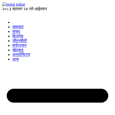
२०८३ श्रावण २४ गते आईतवार
समाचार
संसद
बिजनेस
जीवनशैली
मनोरञ्जन
खेलकुद
अन्तर्राष्ट्रिय
अन्य