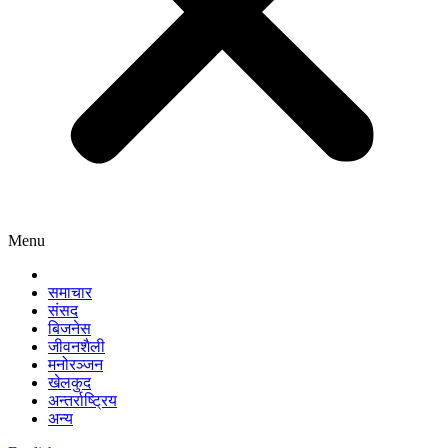
Menu
समाचार
संसद
बिजनेस
जीवनशैली
मनोरञ्जन
खेलकुद
अन्तर्राष्ट्रिय
अन्य