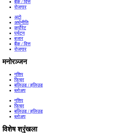
बैंक / वित्त
रोजगार
अटो
अर्थनीति
कर्पोरेट
पर्यटन
बजार
बैंक / वित्त
रोजगार
मनोरञ्जन
गशिप
फिचर
बलिउड / हलिउड
ब्लोअप
गशिप
फिचर
बलिउड / हलिउड
ब्लोअप
विशेष श्रृंखला