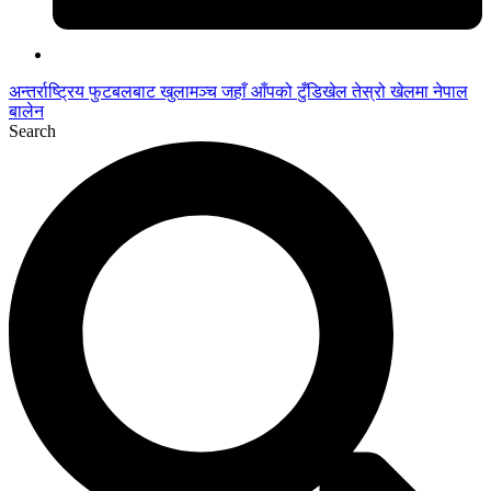
अन्तर्राष्ट्रिय फुटबलबाट
खुलामञ्च
जहाँ आँपको
टुँडिखेल
तेस्रो खेलमा नेपाल
बालेन
Search