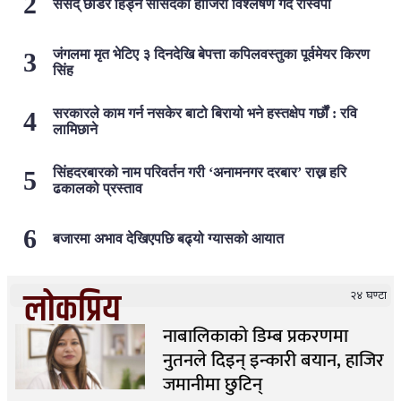
संसद् छाडेर हिँड्ने सांसदको हाजिरी विश्लेषण गर्दै रास्वपा
जंगलमा मृत भेटिए ३ दिनदेखि बेपत्ता कपिलवस्तुका पूर्वमेयर किरण
सिंह
सरकारले काम गर्न नसकेर बाटो बिरायो भने हस्तक्षेप गर्छौं : रवि
लामिछाने
सिंहदरबारको नाम परिवर्तन गरी ‘अनामनगर दरबार’ राख्न हरि
ढकालको प्रस्ताव
बजारमा अभाव देखिएपछि बढ्यो ग्यासको आयात
लोकप्रिय
२४ घण्टा
नाबालिकाको डिम्ब प्रकरणमा
नुतनले दिइन् इन्कारी बयान, हाजिर
जमानीमा छुटिन्