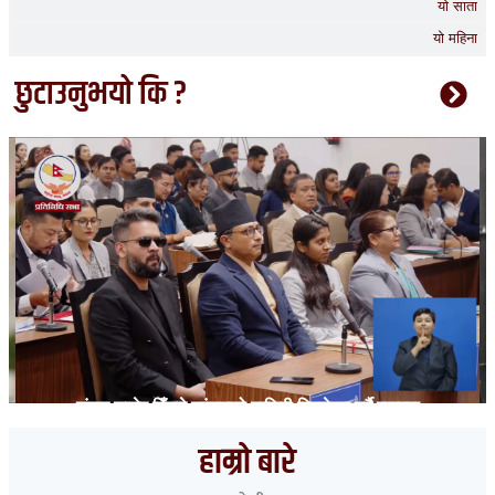
यो साता
यो महिना
छुटाउनुभयो कि ?
संसद् छाडेर हिँड्ने सांसदको हाजिरी विश्लेषण गर्दै रास्वपा
हाम्रो बारे