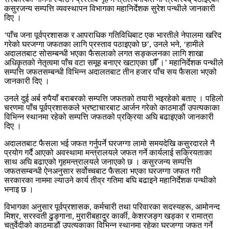
कसुरजन्य सम्पत्ति व्यवस्थापन विभागका महानिर्देशक सुरेश पन्थीले जानकारी
दिए ।
‘पाँच जना पूर्वप्रशासक र आपराधिक गतिविधिबाट एक भारतीले नेपालमा खरिद
गरेको घरजग्गा जफतका लागि प्रस्ताव पठाइएको छ’, उनले भने, ‘हामीले
अदालतबाट सोसम्बन्धी भएका फैसलाको लगत सङ्कलनका लागि शाखा
अधिकृतको नेतृत्वमा पाँच वटा समूह बनाएर खटाएका छौँ ।’ महानिर्देशक पन्थीले
सम्पत्ति जफतसम्बन्धी विभिन्न अदालतबाट तीन हजार पाँच सय फैसला भएको
जानकारी दिए ।
उनले दुई अर्ब रुपैयाँ बराबरको सम्पत्ति जफतको तयारी भइरहेको बताए । पहिलो
चरणमा पाँच पूर्वप्रशासकले भ्रष्टाचारबाट आर्जन गरेको काठमाडौं उपत्यकाका
विभिन्न स्थानमा रहेको सम्पत्ति जफतको प्रक्रिया अघि बढाइएको जानकारी
दिए ।
अदालतबाट फैसला भई जफत गर्नुपर्ने घरजग्गा लामो समयदेखि कसुरदारले नै
प्रयोग गर्दै आएको अवस्थामा मन्त्रालयले जफत गर्ने कार्यलाई सक्रियताका
साथ अघि बढाएको गृहमन्त्रालयले जनाएको छ । कसुरजन्य सम्पत्ति
जफतसम्बन्धी ऐनअनुसार सर्वोच्चबाट फैसला भएका घरजग्गा जफत गरी
सरकारका नाममा ल्याउने कार्य तीव्र गतिमा बघि बढाइने महानिर्देशक पन्थीको
भनाइ छ ।
विभागका अनुसार पूर्वप्रशासक, कर्मचारी तथा परिवारका सदस्यहरू, आमोनन्द
मिश्र, सरस्वती ढुङ्गाना, मुरारीबहादुर कार्की, केशरजङ्ग खड्का र रामात्रा
चतुर्वेदीको काठमाडौं उपत्यकाका विभिन्न स्थानमा रहेका घरजग्गा जफत गर्ने