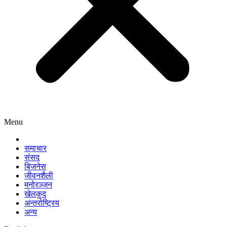
Menu
समाचार
संसद
बिजनेस
जीवनशैली
मनोरञ्जन
खेलकुद
अन्तर्राष्ट्रिय
अन्य