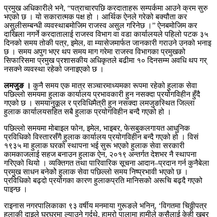
प्रमुख अधिकारीले भने, “पत्राचारपछि करदाताहरू सम्पर्कमा आउने क्रम सुरु
भएको छ । यो सकारात्मक पक्ष हो । आर्थिक ऐनले गरेको बक्यौता कर
असुलीसम्बन्धी व्यवस्थाबमोजिम राजस्व असुल गरिनेछ ।” ऐनबमोजिम कर
दाखिला नगर्ने करदातालाई राजस्व विभाग वा वडा कार्यालयले पहिलो पटक ३५
दिनको समय तोकी पत्र, इमेल, वा म्यासेजमार्फत जानकारी गराउने उनको भनाइ
छ । समय अपुग भएर थप समय माग गरेमा राजस्व विभागका प्रमुखको
सिफारिसमा प्रमुख प्रशासकीय अधिकृतले बढीमा १० दिनसम्म अवधि थप गर्
नसक्ने व्यवस्था रहेको जनाइएको छ ।
लमजुङ ।
कुनै समय एक मात्र सञ्चारमाध्यमका रूपमा रहेको हुलाक सेवा
पछिल्लो समयमा हुलाक कार्यालय प्रभावकारी हुन नसक्दा प्रयोगविहीन हुँदै
गएको छ । समयानुकूल र प्रविधिमैत्री हुन नसक्दा लमजुङस्थित जिल्ला
हुलाक कार्यालयसहित सबै हुलाक प्रयोगविहीन बन्दै गएको हो ।
पछिल्लो समयमा मोबाइल फोन, इमेल, भाइबर, फेसबुकलगायत आधुनिक
प्रविधिको विस्तारसँगै हुलाक कार्यालय प्रयोगविहीन बन्दै गएको हो । विसं
१९३५ मा हुलाक घरको स्थापना भई सुरू भएको हुलाक सेवा सरकारी
कामकाजलाई सहज बनाउन हुलाक ऐन, २०१९ अन्तर्गत देशभर नै स्थापना
गरिएको थियो । व्यक्तिगत तथा पारिवारिक सूचना आदान–प्रदान गर्न कुनैबेला
प्रमुख साधन बनेकोे हुलाक सेवा पछिल्लो समय निष्प्रभावी भएको छ ।
प्रविधिको बढ्दो प्रयोगका कारण हुलाकप्रति मानिसको अरूचि बढ्दै गएको
पाइन्छ ।
राइनास नगरपालिकाका ९३ वर्षीय मनमाया गुरूङले भनिन्, ‘विगतमा चिठ्ठीपत्र
हुलाकी दाइले घरघरमा ल्याउने गर्दथे, हाम्रो पालामा हामीले कसैलाई केही खबर