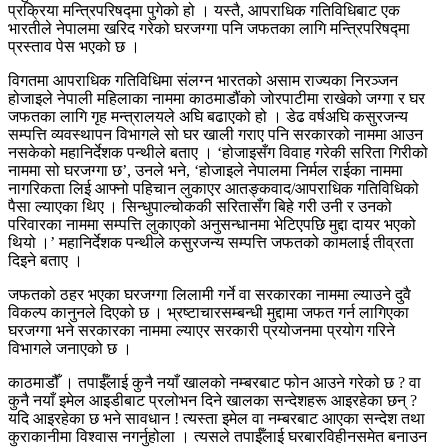
प्रक्रिया मन्त्रिपरिषद्मा पुगेको हो । यस्तै, आपराधिक गतिविधिबाट एक
भारतीले नेपालमा खरिद गरेको घरजग्गा पनि जफतका लागि मन्त्रिपरिषद्मा
प्रस्ताव पेस भएको छ ।
विगतमा आपराधिक गतिविधिमा संलग्न भारतको असाम राज्यका निरञ्जन
होजाइले नेपाली महिलाका नाममा काठमाडौंको जोरपाटीमा राखेको जग्गा र घर
जफतका लागि गृह मन्त्रालयले अघि बढाएको हो । डेढ वर्षअघि कसुरजन्य
सम्पत्ति व्यवस्थापन विभागले सो घर खाली गराए पनि सरकारको नाममा आउन
नसकेको महानिर्देशक पन्थीले बताए । ‘होजाइसँग विवाह गरेकी सरिता गिरीको
नाममा सो घरजग्गा छ’, उनले भने, ‘होजाइले नेपालमा निर्मल राईका नाममा
नागरिकता लिई आफ्नो पहिचान लुकाएर आतङ्कवाद/आपराधिक गतिविधिको
पैसा ल्याएका थिए । सिन्धुपाल्चोककी सरितासँग बिहे गरी उनी र उनको
परिवारका नाममा सम्पत्ति लुकाएको अनुसन्धानमा भेटिएपछि मुद्दा दायर भएको
थियो ।’ महानिर्देशक पन्थीले कसुरजन्य सम्पत्ति जफतको कामलाई तीव्रता
दिइने बताए ।
जफतको ठहर भएका घरजग्गा लिलामी गर्ने वा सरकारका नाममा ल्याउने दुवै
विकल्प कानुनले दिएको छ । भ्रष्टाचारसम्बन्धी मुद्दामा जफत गर्न लागिएका
घरजग्गा भने सरकारका नाममा ल्याएर सरकारी प्रयोजनमा प्रयोग गरिने
विभागले जनाएको छ ।
काठमाडौँ । तपाईँलाई कुनै नयाँ खालको नम्बरबाट फोन आउने गरेको छ ? वा
कुनै नयाँ इमेल आइडीबाट प्रलोभन दिने खालका सन्देशहरू आइरहेका छन् ?
यदि आइरहेका छ भने सावधान ! त्यस्ता इमेल वा नम्बरबाट आएका सन्देश तथा
कुराकानीमा विश्वास नगर्नुहोला । त्यसले तपाईँलाई घरबारविहीनसमेत बनाउन