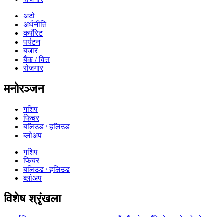
अटो
अर्थनीति
कर्पोरेट
पर्यटन
बजार
बैंक / वित्त
रोजगार
मनोरञ्जन
गशिप
फिचर
बलिउड / हलिउड
ब्लोअप
गशिप
फिचर
बलिउड / हलिउड
ब्लोअप
विशेष श्रृंखला