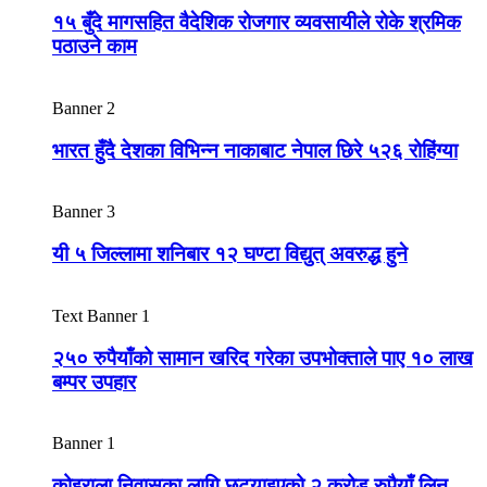
१५ बुँदे मागसहित वैदेशिक रोजगार व्यवसायीले रोके श्रमिक
पठाउने काम
Banner 2
भारत हुँदै देशका विभिन्न नाकाबाट नेपाल छिरे ५२६ रोहिंग्या
Banner 3
यी ५ जिल्लामा शनिबार १२ घण्टा विद्युत् अवरुद्ध हुने
Text Banner 1
२५० रुपैयाँको सामान खरिद गरेका उपभोक्ताले पाए १० लाख
बम्पर उपहार
Banner 1
कोइराला निवासका लागि छुट्याइएको २ करोड रुपैयाँ लिन