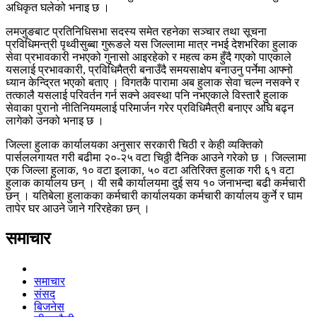
अधिकृत घलेको भनाइ छ ।
लमजुङबाट प्रतिनिधिसभा सदस्य समेत रहनेका सञ्चार तथा सूचना
प्रविधिमन्त्री पृथ्वीसुब्बा गुरूङले यस जिल्लामा मात्र नभई देशभरिका हुलाक
सेवा प्रभावकारी नभएको गुनासो आइरहेको र महत्व कम हुँदै गएको पाएकाले
यसलाई प्रभावकारी, प्रविधिमैत्री बनाउँदै समयसाक्षेप बनाउनु पर्नेमा आफ्नो
ध्यान केन्द्रित भएको बताए । विगतकै पारामा अब हुलाक सेवा चल्न नसक्ने र
तत्कालै यसलाई परिवर्तन गर्न सक्ने अवस्था पनि नभएकाले विस्तारै हुलाक
सेवाका पुरानो नीतिनियमलाई परिमार्जन गरेर प्रविधिमैत्री बनाएर अघि बढ्न
लागेको उनको भनाइ छ ।
जिल्ला हुलाक कार्यालयका अनुसार सरकारी चिठी र केही व्यक्तिको
पार्सललगायत गरी बढीमा २०-२५ वटा चिठ्ठी दैनिक आउने गरेको छ । जिल्लामा
एक जिल्ला हुलाक, १० वटा इलाका, ५० वटा अतिरिक्त हुलाक गरी ६१ वटा
हुलाक कार्यालय छन् । यी सबै कार्यालयमा दुई सय १० जनाभन्दा बढी कर्मचारी
छन् । यतिबेला हुलाकका कर्मचारी कार्यालयका कर्मचारी कार्यालय कुर्ने र घाम
तापेर घर आउने जाने गरिरहेका छन् ।
समाचार
समाचार
संसद
बिजनेस