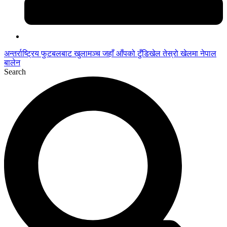
अन्तर्राष्ट्रिय फुटबलबाट
खुलामञ्च
जहाँ आँपको
टुँडिखेल
तेस्रो खेलमा नेपाल
बालेन
Search