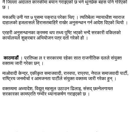
नै जिल्ला अदालत कास्कीमा बयान गराइएको छ भने थुनछेक बहस पनि गरिएको
छ ।
यसअघि उनी गत ७ पुसमा पक्राउ परेका थिए । त्यतिबेला न्यायाधीश नवराज
दाहालको इजलासले हिरासतबाहिरै राखेर अनुसन्धान गर्न आदेश दिएको थियो ।
प्रहरी अनुसन्धानका क्रममा थप तथ्य पुष्टि भएको भन्दै सरकारी वकिलको
कार्यालयले शुक्रबार अभियोजन पत्र दर्ता गरेको हो ।
काठमाडौं
। प्रतिपक्ष ल र सरकारमा रहेका सात राजनीतिक दलले संयुक्त
वक्तव्य जारी गरेका छन् ।
माओवादी केन्द्र, एकीकृत समाजवादी, रास्वपा, राप्रपा, नेपाल समाजवादी पार्टी,
राष्ट्रिय जनमोर्चा र आमजनता पार्टीले संयुक्त वक्तव्य जारी गरेका हुन् ।
वक्तव्यमा अध्यादेश, विद्युत् महसुल उठाउन ढिलाइ, संसद् छल्नेलगायत
सरकारका कामप्रति गम्भीर ध्यानाकर्षण गराइएको छ ।