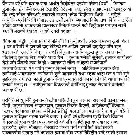
पठाउन परे पनि हुलाक सेवा अर्थात् चिठ्ठीपत्र प्रयोग गरेका थियौँ । विगतमा
हुलाकीलाई गाउँमा आएको देखेपछि विदेशमा गएका छोरा र आफन्तको खबर आयो
कि भन्दै सोध्ने गरिन्थ्यो, खबरको माध्यम भनेकै चिठ्ठीपत्र थियो ।’ अहिले
आधुनिक प्रविधिसँगै मोबाइल, इन्टरनेटको माध्यमबाट विदेश तथा विभिन्न ठाउँमा
रहेका आफ्ना आफन्तको हालखबर मिनेटमै पाउने गर्दा चिठ्ठीपत्र पठाउन नपर्ने
भएसँगै यसको बेवास्ता भएको उनले बताइन् ।
‘विगतमा चिठ्ठीपत्र पाउन पनि महिनौँ दिन कुर्नुपर्थ्याे , त्यसको महत्व ठूलो थियो
। घर वरिपरि नै हुलाकी दाइ भेटिन्थे तर अहिले हुलाकी दाइ देख्न पनि रहर
भइसक्यो’, उनले भनिन् । तर अहिले हुलाक समयानुकूल हुन नसक्दा नयाँ
पिँढीलाई हुलाक सेवा भनेकै थाहा छैन । हुलाक भनेको सुनेको, हुलाक कार्यालय
देखे पनि यसको काम के हो ? जानकारी खासै नभएको मध्यनेपाल
नगरपालिकाका २२ वर्षीय कुमार विकले बताए । अहिलेसम्म हुलाक सेवा
हामीलाई आवश्यकता नपरेकाले कुनै जानकारी तथा महत्व थाहा छैन र मैले सुने
बुझेअनुसार पहिलाजस्तो हुलाक सेवा प्रभावकारी नभएकाले पनि थापा नभएको
उनको भनाइ छ । नयाँपुस्ताका विकजस्तै कयौँलाई हुलाक सेवाबारे कमैलाई
जानकारी छ ।
प्रविधिको युगसँगै हुलाकको ढाँचा परिवर्तन हुन नसक्दा सरकारी कामकाजका
चिठ्ठी, पत्रपत्रिका आदाप्रदान, हुलाक टिकट बिक्री, कहिलेकाहीँ बैंकबाट
ऋण लगेर भाखा नाघेका व्यक्तिलाई चिठ्ठी पठाउनेलगायत मात्रै काम हुने गरेको
हुलाक अधिकृत गङ्गा घलेले बताए । केही वर्षअघिसम्म प्रविधिको विकास
नभएकाले हुलाक सेवा प्रभावकारी बने पनि अहिले हुलाक सेवाबाट भन्दा
इन्टरनेट, इमेल, मोबाइल, वेबसाइट जस्ता नयाँ प्रविधिले छिटोछरितो
सञ्चारसेवा प्रवाह गर्ने भएकाले हुलाक सेवा उपयोगिविहीन बन्दै गएको हुलाक