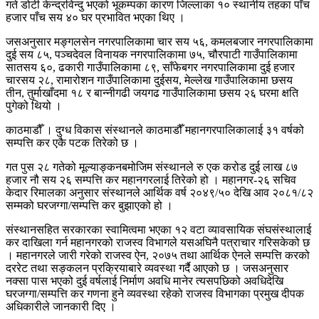
गते डोटी केन्द्रविन्दु भएको भूकम्पका कारण जिल्लाका १० स्थानीय तहका पाँच
हजार पाँच सय ४० घर प्रभावित भएका थिए ।
जसअनुसार मङ्गलसेन नगरपालिकामा चार सय ५६, कमलबजार नगरपालिकामा
दुई सय ८५, पञ्चदेवल विनायक नगरपालिकामा ७५, चौरपाटी गाउँपालिकामा
सातसय ६०, ढकारी गाउँपालिकामा ८९, साँफेबगर नगरपालिकामा दुई हजार
चारसय २८, रामारोशन गाउँपालिकामा दुईसय, मेल्लेख गाउँपालिकामा छसय
तीन, तुर्माखाँदमा १८ र बान्नीगढी जयगढ गाउँपालिकामा छसय २६ घरमा क्षति
पुगेको थियो ।
काठमाडौँ । दुग्ध विकास संस्थानले काठमाडौँ महानगरपालिकालाई ३१ वर्षको
सम्पत्ति कर एकै पटक तिरेको छ ।
गत पुस २८ गतेको मूल्याङ्कनबमोजिम संस्थानले रु एक करोड दुई लाख ८७
हजार नौ सय २६ सम्पत्ति कर महानगरलाई तिरेको हो । महानगर-२६ सचिव
केदार रिमालका अनुसार संस्थानले आर्थिक वर्ष २०४९/५० देखि आव २०८१/८२
सम्मको घरजग्गा/सम्पत्ति कर बुझाएको हो ।
संस्थानसहित सरकारका स्वामित्वमा भएका १२ वटा व्यावसायिक संघसंस्थालाई
कर दाखिला गर्न महानगरको राजस्व विभागले यसअघिनै पत्राचार गरिसकेको छ
। महानगरले जारी गरेको राजस्व ऐन, २०७५ तथा आर्थिक ऐनले सम्पत्ति करको
दररेट तथा सङ्कलन प्रक्रियाबारे व्यवस्था गर्दै आएको छ । जसअनुसार
नक्सा पास भएको दुई वर्षलाई निर्माण अवधि मानेर त्यसपछिको अवधिदेखि
घरजग्गा/सम्पत्ति कर गणना हुने व्यवस्था रहेको राजस्व विभागका प्रमुख दीपक
अधिकारीले जानकारी दिए ।