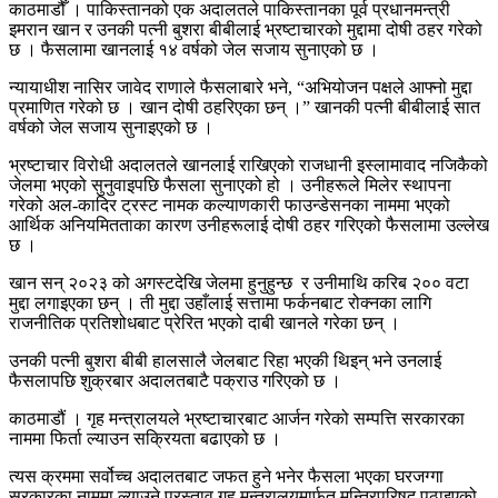
काठमाडौँ । पाकिस्तानको एक अदालतले पाकिस्तानका पूर्व प्रधानमन्त्री
इमरान खान र उनकी पत्नी बुशरा बीबीलाई भ्रष्टाचारको मुद्दामा दोषी ठहर गरेको
छ । फैसलामा खानलाई १४ वर्षको जेल सजाय सुनाएको छ ।
न्यायाधीश नासिर जावेद राणाले फैसलाबारे भने, “अभियोजन पक्षले आफ्नो मुद्दा
प्रमाणित गरेको छ । खान दोषी ठहरिएका छन् ।” खानकी पत्नी बीबीलाई सात
वर्षको जेल सजाय सुनाइएको छ ।
भ्रष्टाचार विरोधी अदालतले खानलाई राखिएको राजधानी इस्लामावाद नजिकैको
जेलमा भएको सुनुवाइपछि फैसला सुनाएको हो । उनीहरूले मिलेर स्थापना
गरेको अल-कादिर ट्रस्ट नामक कल्याणकारी फाउन्डेसनका नाममा भएको
आर्थिक अनियमितताका कारण उनीहरूलाई दोषी ठहर गरिएको फैसलामा उल्लेख
छ ।
खान सन् २०२३ को अगस्टदेखि जेलमा हुनुहुन्छ र उनीमाथि करिब २०० वटा
मुद्दा लगाइएका छन् । ती मुद्दा उहाँलाई सत्तामा फर्कनबाट रोक्नका लागि
राजनीतिक प्रतिशोधबाट प्रेरित भएको दाबी खानले गरेका छन् ।
उनकी पत्नी बुशरा बीबी हालसालै जेलबाट रिहा भएकी थिइन् भने उनलाई
फैसलापछि शुक्रबार अदालतबाटै पक्राउ गरिएको छ ।
काठमाडौं । गृह मन्त्रालयले भ्रष्टाचारबाट आर्जन गरेको सम्पत्ति सरकारका
नाममा फिर्ता ल्याउन सक्रियता बढाएको छ ।
त्यस क्रममा सर्वोच्च अदालतबाट जफत हुने भनेर फैसला भएका घरजग्गा
सरकारका नाममा ल्याउने प्रस्ताव गृह मन्त्रालयमार्फत मन्त्रिपरिषद् पठाइएको