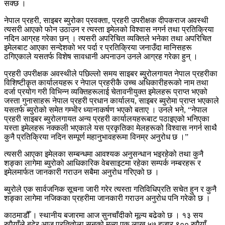
सक्छ ।
नेपाल प्रहरी, साइबर ब्युरोका प्रवक्ता, प्रहरी उपरीक्षक दीपकराज अवस्थी
त्यसरी आएको फोन उठाउन र त्यस्ता इमेलको विश्वास नगर्न तथा प्रतिक्रिया
नदिन आग्रह गरेका छन् । त्यसरी अपरिचित व्यक्तिले भनेका तथा अपरिचित
इमेलबाट आएका सन्देशको भर पर्दा र प्रतिक्रिया जनाउँदा मानिसहरू
ठगिएकाले यसतर्फ विशेष सावधानी अपनाउन उनले आग्रह गरेका हुन् ।
प्रहरी उपरीक्षक अवस्थीले पछिल्लो समय साइबर ब्युरोलगायत नेपाल प्रहरीका
विशिष्टीकृत कार्यालयहरू र नेपाल प्रहरीकै उच्च अधिकारीहरूको नाम तथा
दर्जा प्रयोग गरी विभिन्न व्यक्तिहरूलाई चेतावनीयुक्त इमेलहरू प्राप्त भएको
जस्ता गुनासाहरू नेपाल प्रहरी प्रधान कार्यालय, साइबर ब्युरोमा प्राप्त भएकाले
यसतर्फ ब्युरोको समेत गम्भीर ध्यानाकर्षण भएको बताए । उनले भने, “नेपाल
प्रहरी साइबर ब्युरोलगायत अन्य प्रहरी कार्यालयहरूबाट पठाइएको भनिएका
यस्ता इमेलहरू नक्कली भएकाले यस प्रकृतिका मेलहरूको विश्वास नगर्न साथै
कुनै प्रतिक्रिया नदिन सम्पूर्ण महानुभावहरूमा विनम्र अनुरोध छ ।”
त्यसरी आएका इमेलका सम्बन्धमा आवश्यक अनुसन्धान भइरहेको तथा कुनै
शङ्का लागेमा ब्युरोको आधिकारिक वेबसाइटमा रहेका सम्पर्क नम्बरहरू र
इमेलमार्फत जानकारी गराउन सबैमा अनुरोध गरिएको छ ।
ब्युरोले एक सार्वजनिक सूचना जारी गरेर त्यस्ता गतिविधिप्रति सचेत हुन र कुनै
शङ्का लागेमा नजिकका प्रहरीमा जानकारी गराउन अनुरोध पनि गरेको छ ।
काठमाडौँ । स्थानीय बजारमा आज सुनचाँदीको मूल्य बढेको छ । १३ सय
रुपैयाँले बढेर आज प्रतितोला सुनको मूल्य एक लाख ५७ हजार ९०० रुपैयाँ