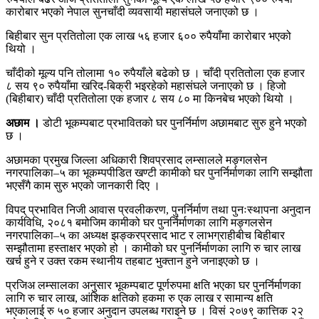
कारोबार भएको नेपाल सुनचाँदी व्यवसायी महासंघले जनाएको छ ।
बिहीबार सुन प्रतितोला एक लाख ५६ हजार ६०० रुपैयाँमा कारोबार भएको
थियो ।
चाँदीको मूल्य पनि तोलामा १० रुपैयाँले बढेको छ । चाँदी प्रतितोला एक हजार
८ सय ९० रुपैयाँमा खरिद-बिक्री भइरहेको महासंघले जनाएको छ । हिजो
(बिहीबार) चाँदी प्रतितोला एक हजार ८ सय ८० मा किनबेच भएको थियो ।
अछाम ।
डोटी भूकम्पबाट प्रभावितको घर पुनर्निर्माण अछामबाट सुरु हुने भएको
छ ।
अछामका प्रमुख जिल्ला अधिकारी शिवप्रसाद लम्सालले मङ्गलसेन
नगरपालिका–५ का भूकम्पपीडित खण्टी कामीको घर पुनर्निर्माणका लागि सम्झौता
भएसँगै काम सुरु भएको जानकारी दिए ।
विपद् प्रभावित निजी आवास प्रवलीकरण, पुनर्निर्माण तथा पुनःस्थापना अनुदान
कार्यविधि, २०८१ बमोजिम कामीको घर पुनर्निर्माणका लागि मङ्गलसेन
नगरपालिका–५ का अध्यक्ष झङ्करप्रसाद भाट र लाभग्राहीबीच बिहीबार
सम्झौतामा हस्ताक्षर भएको हो । कामीको घर पुनर्निर्माणका लागि रु चार लाख
खर्च हुने र उक्त रकम स्थानीय तहबाट भुक्तान हुने जनाइएको छ ।
प्रजिअ लम्सालका अनुसार भूकम्पबाट पूर्णरुपमा क्षति भएका घर पुनर्निर्माणका
लागि रु चार लाख, आंशिक क्षतिको हकमा रु एक लाख र सामान्य क्षति
भएकालाई रु ५० हजार अनुदान उपलब्ध गराइने छ । विसं २०७९ कात्तिक २२