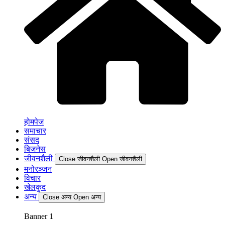
होमपेज
समाचार
संसद
बिजनेस
जीवनशैली
Close जीवनशैली
Open जीवनशैली
मनोरञ्जन
विचार
खेलकुद
अन्य
Close अन्य
Open अन्य
Banner 1