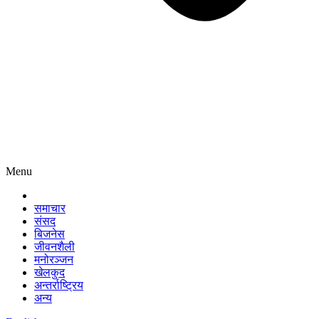
Menu
समाचार
संसद
बिजनेस
जीवनशैली
मनोरञ्जन
खेलकुद
अन्तर्राष्ट्रिय
अन्य