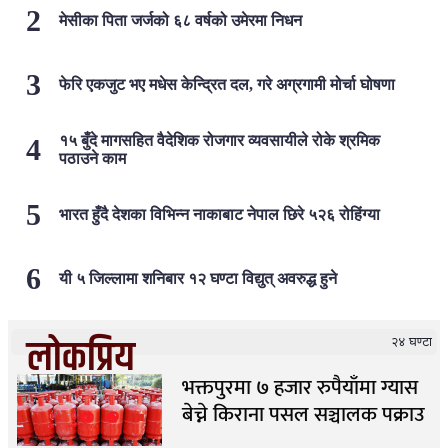
मेसीका पिता जर्जको ६८ वर्षको उमेरमा निधन
फेरि एकजुट भए मधेस केन्द्रित दल, गरे अग्रगामी मोर्चा घोषणा
१५ बुँदे मागसहित वैदेशिक रोजगार व्यवसायीले रोके श्रमिक
पठाउने काम
भारत हुँदै देशका विभिन्न नाकाबाट नेपाल छिरे ५२६ रोहिंग्या
यी ५ जिल्लामा शनिबार १२ घण्टा विद्युत् अवरुद्ध हुने
लोकप्रिय
२४ घण्टा
भक्तपुरमा ७ हजार रुपैयाँमा ग्यास
बेच्ने किराना पसल सञ्चालक पक्राउ