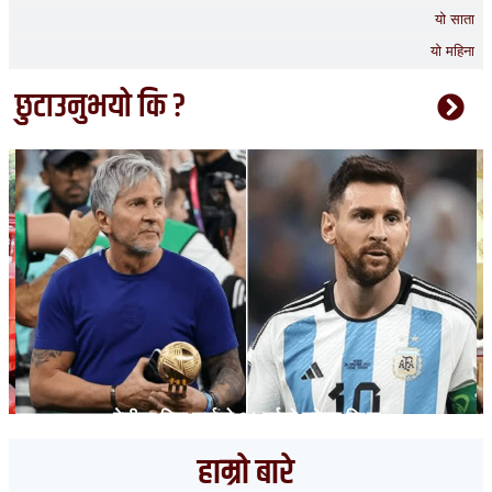
यो साता
यो महिना
छुटाउनुभयो कि ?
मेसीका पिता जर्जको ६८ वर्षको उमेरमा निधन
हाम्रो बारे