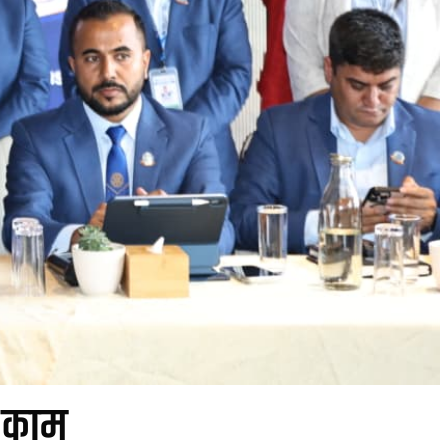
े काम