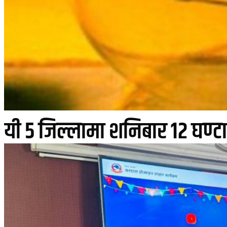
यी ५ जिल्लामा शनिबार १२ घण्टा वि