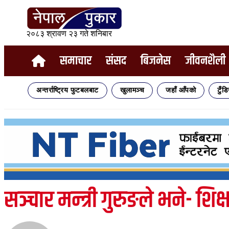
२०८३ श्रावण २३ गते शनिबार
समाचार
संसद
बिजनेस
जीवनशैली
अन्तर्राष्ट्रिय फुटबलबाट
खुलामञ्च
जहाँ आँपको
टुँड
सञ्चार मन्त्री गुरुङले भने- श