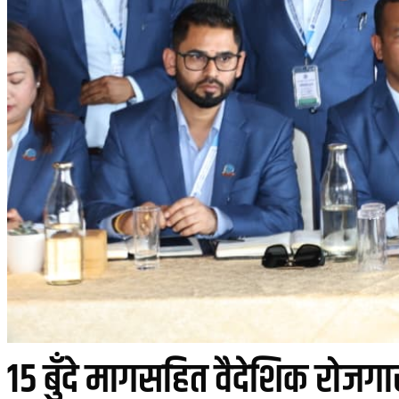
१५ बुँदे मागसहित वैदेशिक रोजग